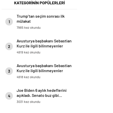
KATEGORİNİN POPÜLERLERİ
Trump’tan seçim sonrası ilk
mülakat
1
7965 kez okundu
Avusturya başbakanı Sebastian
Kurz ile ilgili bilinmeyenler
2
4919 kez okundu
Avusturya başbakanı Sebastian
Kurz ile ilgili bilinmeyenler
3
4918 kez okundu
Joe Biden 6 aylık hedeflerini
açıkladı. Senato buz gibi…
4
3031 kez okundu