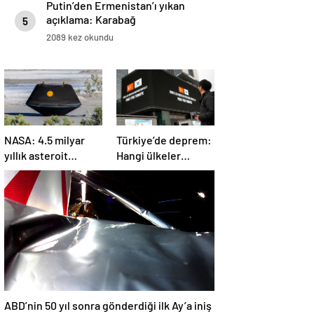
Putin’den Ermenistan’ı yıkan
açıklama: Karabağ
5
Azerbaycan’ın ayrılmaz bir
2089 kez okundu
parçasıdır!
NASA: 4.5 milyar
Türkiye’de deprem:
yıllık asteroit
Hangi ülkeler
örnekleri Dünya’ya
yardım ediyor?
getirildi; yaşamın
başlangıcına ışık
tutabilir
ABD’nin 50 yıl sonra gönderdiği ilk Ay’a iniş