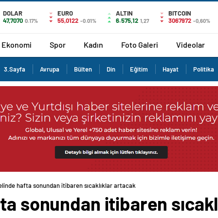
DOLAR
EURO
ALTIN
BITCOIN
47,7070
55,0122
6.575,12
3067972
0.17%
-0.01%
1,27
-0,60%
Ekonomi
Spor
Kadın
Foto Galeri
Videolar
3.Sayfa
Avrupa
Bülten
Din
Eğitim
Hayat
Politika
linde hafta sonundan itibaren sıcaklıklar artacak
ta sonundan itibaren sıcakl