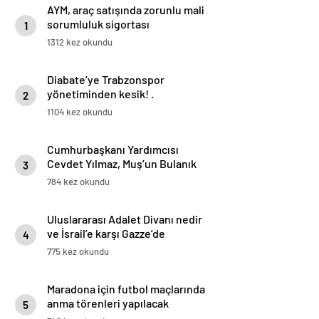
AYM, araç satışında zorunlu mali
sorumluluk sigortası
1
düzenlemesini iptal etti
1312 kez okundu
Diabate’ye Trabzonspor
yönetiminden kesik! .
2
1104 kez okundu
Cumhurbaşkanı Yardımcısı
Cevdet Yılmaz, Muş’un Bulanık
3
ilçesinde halka hitap etti
784 kez okundu
Uluslararası Adalet Divanı nedir
ve İsrail’e karşı Gazze’de
4
soykırım davası neden bu
775 kez okundu
mahkemede görülecek?
Maradona için futbol maçlarında
anma törenleri yapılacak
5