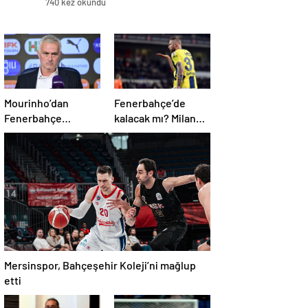
740 kez okundu
Mourinho’dan
Fenerbahçe’de
Fenerbahçe
kalacak mı? Milan
sorusuna kaçamak
Skriniar, geleceği
yanıt: Bu soruyu
hakkında konuştu
anlamadım
Mersinspor, Bahçeşehir Koleji’ni mağlup
etti