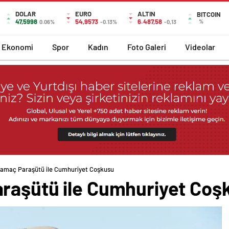
DOLAR
EURO
ALTIN
BITCOIN
47,5998
54,9573
6.487,58
%
0.06%
-0.13%
-0,13
Ekonomi
Spor
Kadın
Foto Galeri
Videolar
Yamaç Paraşütü ile Cumhuriyet Coşkusu
raşütü ile Cumhuriyet Coş