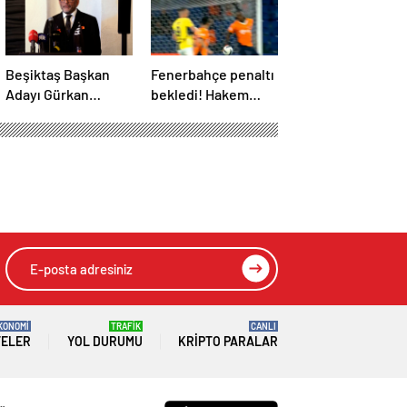
Beşiktaş Başkan
Fenerbahçe penaltı
Adayı Gürkan
bekledi! Hakem
Aksoy, yönetim
VAR’dan izleyip
kurulunu tanıttı
oyunu sürdürdü
KONOMİ
TRAFİK
CANLI
TELER
YOL DURUMU
KRIPTO PARALAR