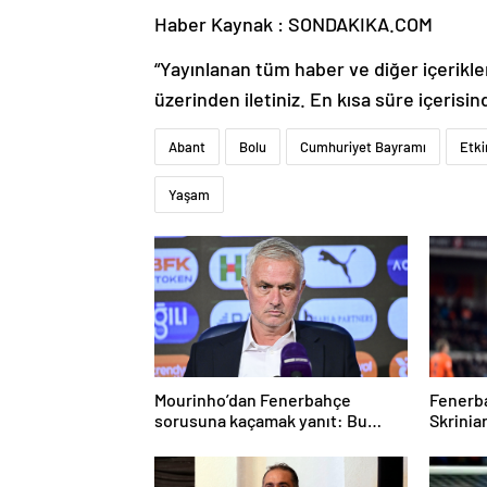
Haber Kaynak : SONDAKIKA.COM
“Yayınlanan tüm haber ve diğer içerikler i
üzerinden iletiniz. En kısa süre içerisin
Abant
Bolu
Cumhuriyet Bayramı
Etki
Yaşam
Mourinho’dan Fenerbahçe
Fenerba
sorusuna kaçamak yanıt: Bu
Skrinia
soruyu anlamadım
konuşt