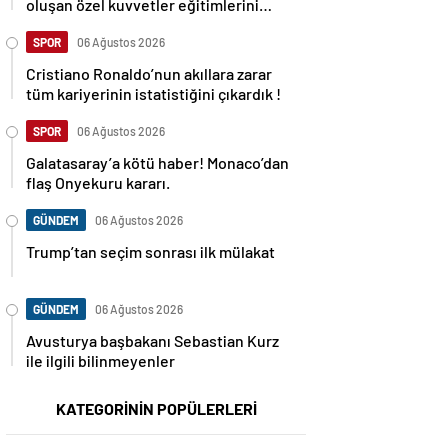
oluşan özel kuvvetler eğitimlerini
başlattı.
SPOR
06 Ağustos 2026
Cristiano Ronaldo’nun akıllara zarar
tüm kariyerinin istatistiğini çıkardık !
SPOR
06 Ağustos 2026
Galatasaray’a kötü haber! Monaco’dan
flaş Onyekuru kararı.
GÜNDEM
06 Ağustos 2026
Trump’tan seçim sonrası ilk mülakat
GÜNDEM
06 Ağustos 2026
Avusturya başbakanı Sebastian Kurz
ile ilgili bilinmeyenler
KATEGORİNİN POPÜLERLERİ