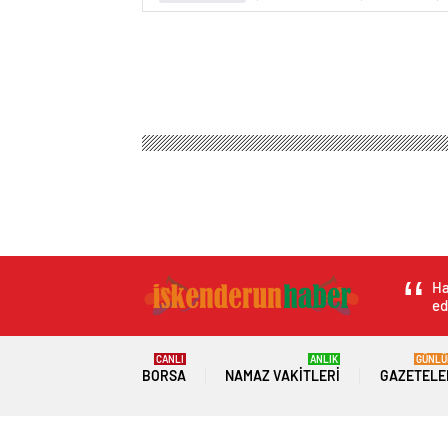
Ha
ed
CANLI
ANLIK
GÜNLÜ
BORSA
NAMAZ VAKITLERI
GAZETELE