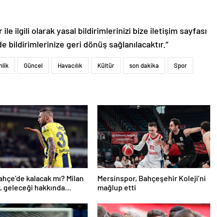
le ilgili olarak yasal bildirimlerinizi bize iletişim sayfası
de bildirimlerinize geri dönüş sağlanılacaktır.”
nlik
Güncel
Havacılık
Kültür
son dakika
Spor
hçe’de kalacak mı? Milan
Mersinspor, Bahçeşehir Koleji’ni
r, geleceği hakkında
mağlup etti
u