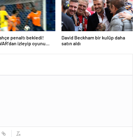
hçe penaltı bekledi!
David Beckham bir kulüp daha
AR’dan izleyip oyunu
satın aldı
dü