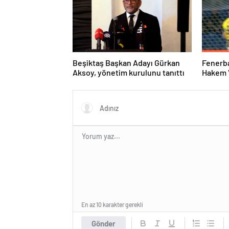
Beşiktaş Başkan Adayı Gürkan
Fenerba
Aksoy, yönetim kurulunu tanıttı
Hakem V
sürdür
En az 10 karakter gerekli
Gönder