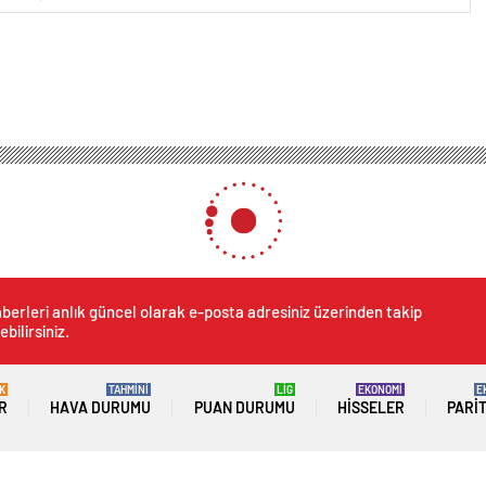
berleri anlık güncel olarak e-posta adresiniz üzerinden takip
ebilirsiniz.
K
TAHMİNİ
LİG
EKONOMİ
E
R
HAVA DURUMU
PUAN DURUMU
HISSELER
PARI