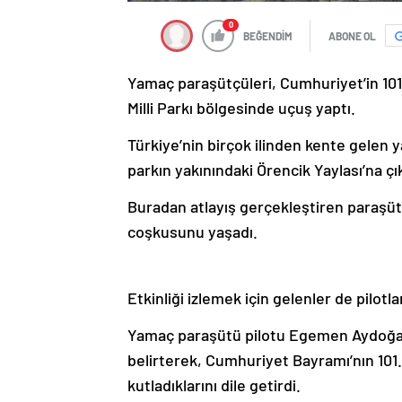
0
BEĞENDİM
ABONE OL
Yamaç paraşütçüleri, Cumhuriyet’in 10
Milli Parkı bölgesinde uçuş yaptı.
Türkiye’nin birçok ilinden kente gelen y
parkın yakınındaki Örencik Yaylası’na çık
Buradan atlayış gerçekleştiren paraşütçü
coşkusunu yaşadı.
Etkinliği izlemek için gelenler de pilo
Yamaç paraşütü pilotu Egemen Aydoğan, 
belirterek, Cumhuriyet Bayramı’nın 101.
kutladıklarını dile getirdi.