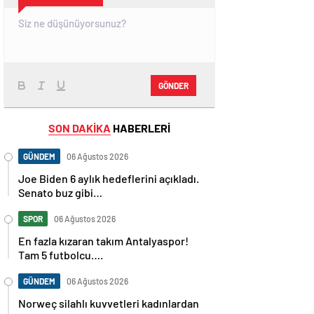
GÖNDER
SON DAKİKA
HABERLERİ
GÜNDEM
06 Ağustos 2026
Joe Biden 6 aylık hedeflerini açıkladı.
Senato buz gibi…
SPOR
06 Ağustos 2026
En fazla kızaran takım Antalyaspor!
Tam 5 futbolcu….
GÜNDEM
06 Ağustos 2026
Norweç silahlı kuvvetleri kadınlardan