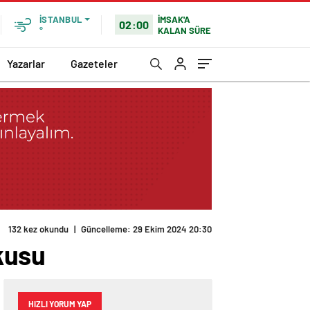
İMSAK'A
İSTANBUL
02:00
KALAN SÜRE
°
Yazarlar
Gazeteler
132 kez okundu
|
Güncelleme: 29 Ekim 2024 20:30
kusu
HIZLI YORUM YAP