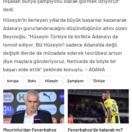
İnşallah dünya şampiyonu olarak görmek istiyoruz”
dedi.
Hüseyin’in ilerleyen yıllarda büyük başarılar kazanarak
Adana’yı gururlandıracağını düşündüğünün altını çizen
Beycioğlu, “Hüseyin Türkiye ile birlikte Adana’yı da
temsil ediyor. Biz Hüseyin’i sadece Adana’da değil,
değişik illerde de mücadele ederek tecrübesi artsın
diye maçlara gönderiyoruz. Neticede de böyle bir
başarı elde ettik” şeklinde konuştu. – ADANA
Avrupa
Boks
Hüseyin
Şampiyon
Türkiye
Mourinho’dan Fenerbahçe
Fenerbahçe’de kalacak mı?