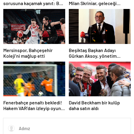
sorusuna kaçamak yanıt: Bu
Milan Skriniar, geleceği
soruyu anlamadım
hakkında konuştu
Mersinspor, Bahçeşehir
Beşiktaş Başkan Adayı
Koleji’ni mağlup etti
Gürkan Aksoy, yönetim
kurulunu tanıttı
Fenerbahçe penaltı bekledi!
David Beckham bir kulüp
Hakem VAR’dan izleyip oyunu
daha satın aldı
sürdürdü