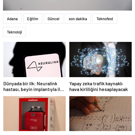
Adana
Eğitim
Güncel
son dakika
Teknofest
Teknoloji
Dünyada bir ilk: Neuralink
Yapay zeka trafik kaynaklı
hastası, beyin implantıyla ilk
hava kirliliğini hesaplayacak
kez YouTube videosu
hazırladı