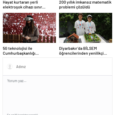
Hayat kurtaran yerli
200 yıllık imkansız matematik
elektroşok cihazı sınır
problemi çözüldü
kapısında da görevde
5G teknolojisi ile
Diyarbakır’da BİLSEM
Cumhurbaşkanlığı
öğrencilerinden yenilikçi
Külliyesi’ndeki konser
projeler
AKM’ye taşındı
En az 10 karakter gerekli