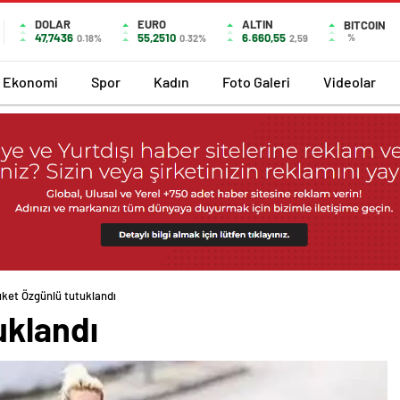
DOLAR
EURO
ALTIN
BITCOIN
47,7436
55,2510
6.660,55
%
0.18%
0.32%
2,59
Ekonomi
Spor
Kadın
Foto Galeri
Videolar
ket Özgünlü tutuklandı
uklandı