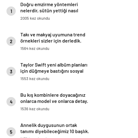
Doğru emzirme yöntemleri
nelerdir, sütün yettiği nasıl
1
anlaşılır?
2005 kez okundu
Takı ve makyaj uyumuna trend
örnekleri sizler için derledik.
2
1564 kez okundu
Taylor Swift yeni albüm planları
için düğmeye bastığını sosyal
3
medyadan duyurdu!
1553 kez okundu
Bu kış kombinlere doyacağınız
onlarca model ve onlarca detay.
4
1536 kez okundu
Annelik duygusunun ortak
tanımı diyebileceğimiz 10 başlık.
5