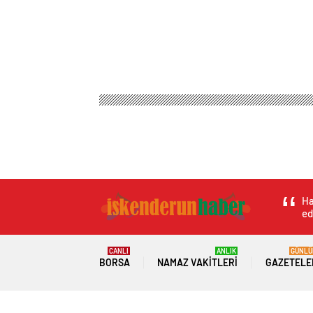
Ha
ed
CANLI
ANLIK
GÜNLÜ
BORSA
NAMAZ VAKITLERI
GAZETELE