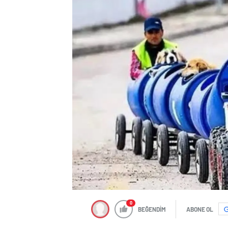
0
BEĞENDİM
ABONE OL