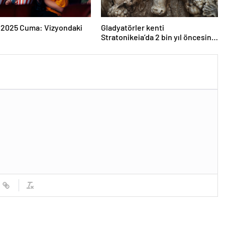
 2025 Cuma: Vizyondaki
Gladyatörler kenti
Stratonikeia’da 2 bin yıl öncesine
ait girlandlı lahit bulundu