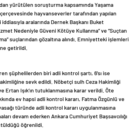
ından yürütülen soruşturma kapsamında Yaşama
ri çerçevesinde hayvanseverler tarafından yapılan
ri iddiasıyla aralarında Dernek Başkanı Buket
izmet Nedeniyle Güveni Kötüye Kullanma” ve “Suçtan
ma” suçlarından gözaltına alındı. Emniyetteki işlemleri
e getirildi.
 şüphelilerden biri adli kontrol şartı, 6’sı ise
akimliğine sevk edildi. Nöbetçi sulh Ceza Hakimliği
e Ertan Işık’ın tutuklanmasına karar verildi. Öte
kında ev hapsi adli kontrol kararı, Fatma Özgünlü ve
yasağı türünde adli kontrol kararı uygulanmasına
şmaları devam ederken Ankara Cumhuriyet Başsavcılığı
ütüldüğü öğrenildi.