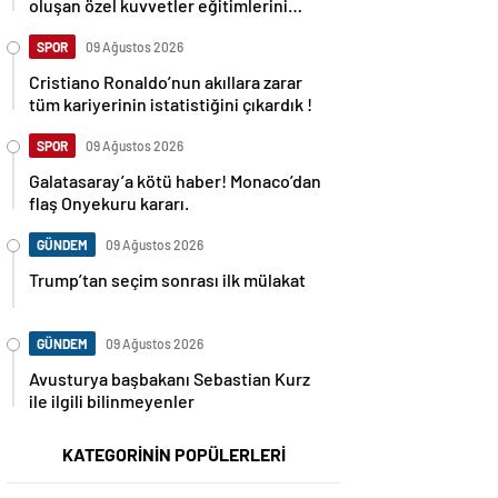
oluşan özel kuvvetler eğitimlerini
başlattı.
SPOR
09 Ağustos 2026
Cristiano Ronaldo’nun akıllara zarar
tüm kariyerinin istatistiğini çıkardık !
SPOR
09 Ağustos 2026
Galatasaray’a kötü haber! Monaco’dan
flaş Onyekuru kararı.
GÜNDEM
09 Ağustos 2026
Trump’tan seçim sonrası ilk mülakat
GÜNDEM
09 Ağustos 2026
Avusturya başbakanı Sebastian Kurz
ile ilgili bilinmeyenler
KATEGORİNİN POPÜLERLERİ