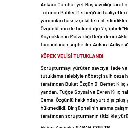
Ankara Cumhuriyet Başsavcılığı taraf
Tutunan Patiler Derneği’nin faaliyetle
yardımları haksız şekilde mal edindikle
Özgünlü’nün de bulunduğu 7 şüpheli “H
Kaynaklanan Malvarlığı Değerlerini Akla
tamamlanan şüpheliler Ankara Adliyesi’n
KÖPEK VELİSİ TUTUKLANDI
Soruşturmayı yürüten savcıya ifade veren
tutuklama talebiyle nöbetçi sulh ceza h
tarafından Buket Özgünlü, Demet Kılıç v
yandan, Tuğçe Soysal ve Evren Kılıç hak
Cemal Özgünlü hakkında yurt dışı çıkış 
hükmedildi. Bir şüphelinin arama çalı
tarafından soruşturmanın titizlikle yür
Haber Kaynak : SABAH.COM.TR