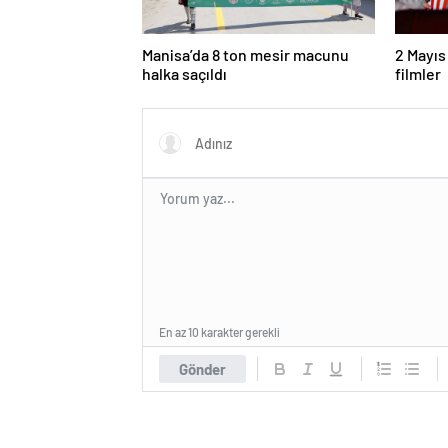
Manisa’da 8 ton mesir macunu
2 Mayıs
halka saçıldı
filmler
En az 10 karakter gerekli
Gönder