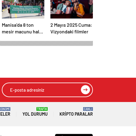
Manisa’da 8 ton
2 Mayıs 2025 Cuma:
mesir macunu halka
Vizyondaki filmler
saçıldı
KONOMİ
TRAFİK
CANLI
TELER
YOL DURUMU
KRIPTO PARALAR