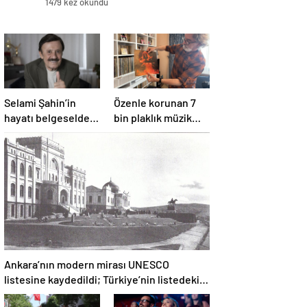
1479 kez okundu
Selami Şahin’in
Özenle korunan 7
hayatı belgeselde
bin plaklık müzik
izleyiciyle
mirası
buluşacak
Ankara’nın modern mirası UNESCO
listesine kaydedildi; Türkiye’nin listedeki
varlık sayısı 80 oldu