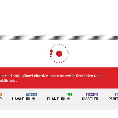
berleri anlık güncel olarak e-posta adresiniz üzerinden takip
ebilirsiniz.
K
TAHMİNİ
LİG
EKONOMİ
E
R
HAVA DURUMU
PUAN DURUMU
HISSELER
PARI