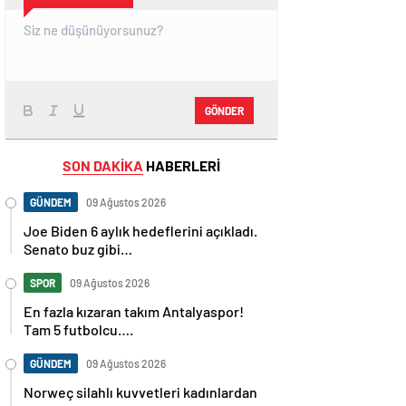
GÖNDER
SON DAKİKA
HABERLERİ
GÜNDEM
09 Ağustos 2026
Joe Biden 6 aylık hedeflerini açıkladı.
Senato buz gibi…
SPOR
09 Ağustos 2026
En fazla kızaran takım Antalyaspor!
Tam 5 futbolcu….
GÜNDEM
09 Ağustos 2026
Norweç silahlı kuvvetleri kadınlardan