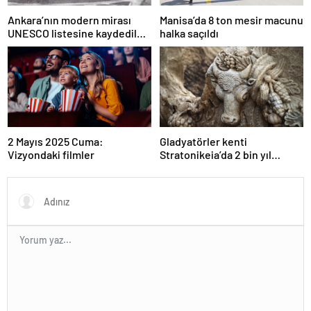
Ankara’nın modern mirası
Manisa’da 8 ton mesir macunu
UNESCO listesine kaydedildi;
halka saçıldı
Türkiye’nin listedeki varlık
sayısı 80 oldu
2 Mayıs 2025 Cuma:
Gladyatörler kenti
Vizyondaki filmler
Stratonikeia’da 2 bin yıl
öncesine ait girlandlı lahit
bulundu