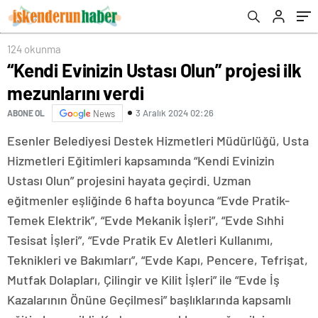
gönderilen görüntüler incelendi! Nevzat
Bahtiyar ve Arif Güran…
124 okunma
“Kendi Evinizin Ustası Olun” projesi ilk
mezunlarını verdi
3 Aralık 2024 02:26
ABONE OL
News
Esenler Belediyesi Destek Hizmetleri Müdürlüğü, Usta
Hizmetleri Eğitimleri kapsamında “Kendi Evinizin
Ustası Olun” projesini hayata geçirdi. Uzman
eğitmenler eşliğinde 6 hafta boyunca “Evde Pratik-
Temek Elektrik”, “Evde Mekanik İşleri”, “Evde Sıhhi
Tesisat İşleri”, “Evde Pratik Ev Aletleri Kullanımı,
Teknikleri ve Bakımları”, “Evde Kapı, Pencere, Tefrişat,
Mutfak Dolapları, Çilingir ve Kilit İşleri” ile “Evde İş
Kazalarının Önüne Geçilmesi” başlıklarında kapsamlı