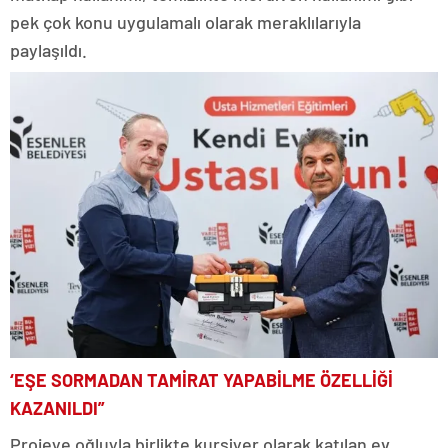
pek çok konu uygulamalı olarak meraklılarıyla
paylaşıldı.
‘EŞE SORMADAN TAMİRAT YAPABİLME ÖZELLİĞİ
KAZANILDI”
Projeye oğluyla birlikte kursiyer olarak katılan ev