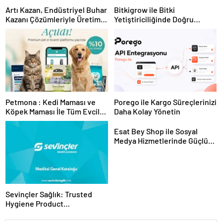
Artı Kazan, Endüstriyel Buhar
Bitkigrow ile Bitki
Kazanı Çözümleriyle Üretim
Yetiştiriciliğinde Doğru
Tesislerine Verimli Sistemler
Ekipman ve Ürün Seçimi
Sunuyor
Petmona : Kedi Maması ve
Porego ile Kargo Süreçlerinizi
Köpek Maması İle Tüm Evcil
Daha Kolay Yönetin
Hayvan Ürünleri
Esat Bey Shop ile Sosyal
Medya Hizmetlerinde Güçlü
Panel Deneyimi
Sevinçler Sağlık: Trusted
Hygiene Product
Manufacturer in Turkey