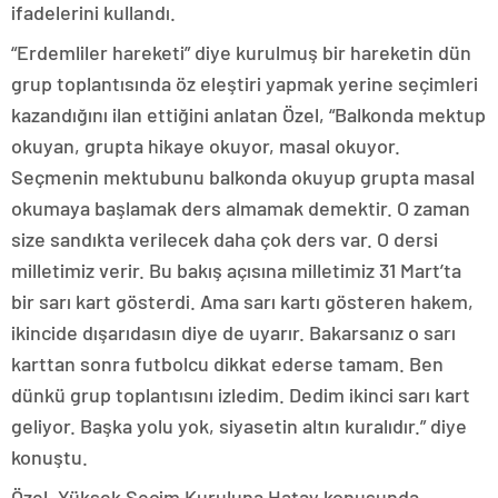
ifadelerini kullandı.
“Erdemliler hareketi” diye kurulmuş bir hareketin dün
grup toplantısında öz eleştiri yapmak yerine seçimleri
kazandığını ilan ettiğini anlatan Özel, “Balkonda mektup
okuyan, grupta hikaye okuyor, masal okuyor.
Seçmenin mektubunu balkonda okuyup grupta masal
okumaya başlamak ders almamak demektir. O zaman
size sandıkta verilecek daha çok ders var. O dersi
milletimiz verir. Bu bakış açısına milletimiz 31 Mart’ta
bir sarı kart gösterdi. Ama sarı kartı gösteren hakem,
ikincide dışarıdasın diye de uyarır. Bakarsanız o sarı
karttan sonra futbolcu dikkat ederse tamam. Ben
dünkü grup toplantısını izledim. Dedim ikinci sarı kart
geliyor. Başka yolu yok, siyasetin altın kuralıdır.” diye
konuştu.
Özel, Yüksek Seçim Kuruluna Hatay konusunda