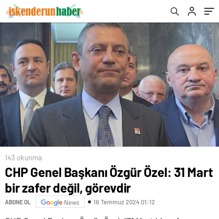
143 okunma
CHP Genel Başkanı Özgür Özel: 31 Mart
bir zafer değil, görevdir
16 Temmuz 2024 01:12
ABONE OL
News