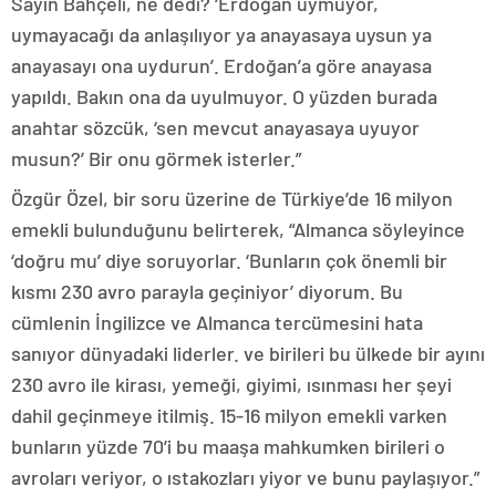
Sayın Bahçeli, ne dedi? ‘Erdoğan uymuyor,
uymayacağı da anlaşılıyor ya anayasaya uysun ya
anayasayı ona uydurun’. Erdoğan’a göre anayasa
yapıldı. Bakın ona da uyulmuyor. O yüzden burada
anahtar sözcük, ‘sen mevcut anayasaya uyuyor
musun?’ Bir onu görmek isterler.”
Özgür Özel, bir soru üzerine de Türkiye’de 16 milyon
emekli bulunduğunu belirterek, “Almanca söyleyince
‘doğru mu’ diye soruyorlar. ‘Bunların çok önemli bir
kısmı 230 avro parayla geçiniyor’ diyorum. Bu
cümlenin İngilizce ve Almanca tercümesini hata
sanıyor dünyadaki liderler. ve birileri bu ülkede bir ayını
230 avro ile kirası, yemeği, giyimi, ısınması her şeyi
dahil geçinmeye itilmiş. 15-16 milyon emekli varken
bunların yüzde 70’i bu maaşa mahkumken birileri o
avroları veriyor, o ıstakozları yiyor ve bunu paylaşıyor.”