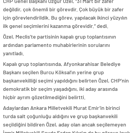
CHP Genel Başkanı Özgür Özel, “31 Mart bir zafer
değildir, çok önemli bir görevdir. Çok büyük bir zafer
için görevlendirildik. Bu görev, yapılacak ikinci yüzyılın
ilk genel seçimlerini kazanma görevidir.” dedi.
Özel, Meclis’te partisinin kapalı grup toplantısının
ardından parlamento muhabirlerinin sorularını
yanıtladı.
Kapalı grup toplantısında, Afyonkarahisar Belediye
Başkanı seçilen Burcu Köksal’ın yerine grup
başkanvekilliği seçimi yapıldığını belirten Özel, CHP’nin
demokratik bir seçim yaşadığını, iki aday arasında
hiçbir ayrım gözetilmediğini belirtti.
Adaylardan Ankara Milletvekili Murat Emir’in birinci
turda salt çoğunluğu aldığını ve grup başkanvekili
seçildiğini bildiren Özel, aday olan ancak seçilemeyen
İzmir Milletvekili Sevda Erdan Kılıç’ın da bu göreve layık