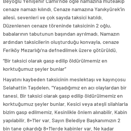
Beyoğlu Yenişehir Camii’nde öğle namazına müteakip
cenaze namazı kılındı. Cenaze namazına Yanıkyürek’in
ailesi, sevenleri ve çok sayıda taksici katıldı.
Düzenlenen cenaze töreninde taksicinin 2 oğlu,
babalarının tabutunun başından ayrılmadı. Namazın
ardından taksicilerin oluşturduğu konvayla, cenaze
Feriköy Mezarlığı’na defnedilmek üzere götürüldü.
“Bir taksici olarak gasp edilip öldürülmemiz en
korktuğumuz şeyler bunlar”
Hayatını kaybeden taksicinin meslektaşı ve kayınçosu
Selahattin Taşdelen, “Yaşadığımız en acı olaylardan bir
tanesi. Bir taksici olarak gasp edilip öldürülmemiz en
korktuğumuz şeyler bunlar. Kesici veya ateşli silahlarla
bizim gasp edilmemiz. Kesinlikle önlem alınabilir. Kabin
yapılabilir. 8+1’ler var. Sayın Belediye Başkanımızın 2
bin tane çıkardığı 8+1’lerde kabinler var. Ne kadar