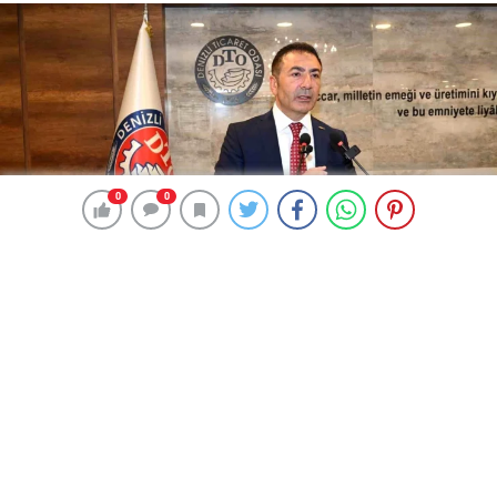
0
0
0
0
141 okunma
Denizli Ticaret Odası Meclisi
Toplantısında Üye Sayısı Arttı
16 Temmuz 2024 00:38
ABONE OL
News
Denizli Ticaret Odası (DTO) Meclisi, aylık olağan
toplantısını yaptı. DTO Başkanı Uğur Erdoğan, meclis