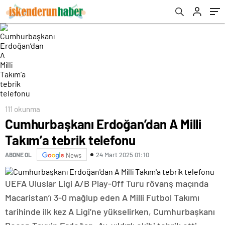
111 okunma
Cumhurbaşkanı Erdoğan’dan A Milli
Takım’a tebrik telefonu
24 Mart 2025 01:10
ABONE OL
News
UEFA Uluslar Ligi A/B Play-Off Turu rövanş maçında
Macaristan’ı 3-0 mağlup eden A Milli Futbol Takımı
tarihinde ilk kez A Ligi’ne yükselirken, Cumhurbaşkanı