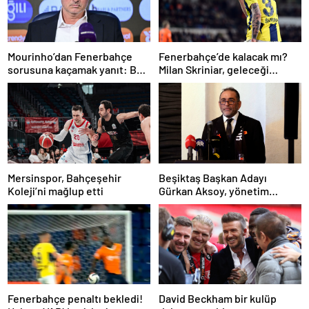
Mourinho’dan Fenerbahçe
Fenerbahçe’de kalacak mı?
sorusuna kaçamak yanıt: Bu
Milan Skriniar, geleceği
soruyu anlamadım
hakkında konuştu
Mersinspor, Bahçeşehir
Beşiktaş Başkan Adayı
Koleji’ni mağlup etti
Gürkan Aksoy, yönetim
kurulunu tanıttı
Fenerbahçe penaltı bekledi!
David Beckham bir kulüp