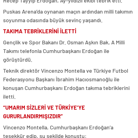
Recep Tayyip Erdoğan, Ay-yıldızlı ekibi tebrik etti.
Puskas Arena’da oynanan maçın ardından milli takımın
soyunma odasında büyük sevinç yaşandı.
TAKIMA TEBRİKLERİNİ İLETTİ
Gençlik ve Spor Bakanı Dr. Osman Aşkın Bak, A Milli
Takımı telefonla Cumhurbaşkanı Erdoğan ile
görüştürdü.
Teknik direktör Vincenzo Montella ve Türkiye Futbol
Federasyonu Başkanı İbrahim Hacıosmanoğlu ile
konuşan Cumhurbaşkanı Erdoğan takıma tebriklerini
iletti.
“UMARIM SİZLERİ VE TÜRKİYE’YE
GURURLANDIRMIŞIZDIR”
Vincenzo Montella, Cumhurbaşkanı Erdoğan’a
teşekkür edip, şu şekilde konuştu: