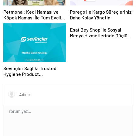
Petmona : Kedi Maması ve
Porego ile Kargo Süreçlerinizi
Köpek Maması İle Tüm Evcil
Daha Kolay Yönetin
Hayvan Ürünleri
Esat Bey Shop ile Sosyal
Medya Hizmetlerinde Güçlü
Panel Deneyimi
Sevinçler Sağlık: Trusted
Hygiene Product
Manufacturer in Turkey