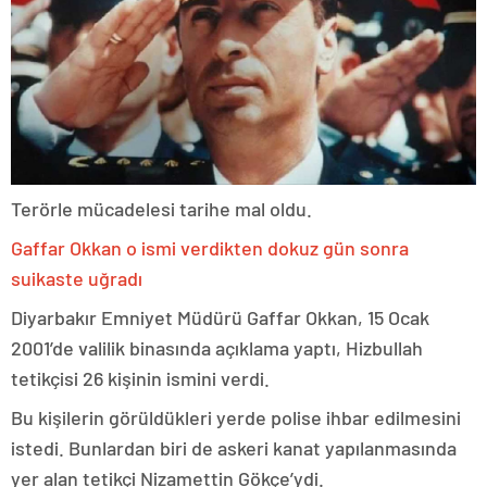
Terörle mücadelesi tarihe mal oldu.
Gaffar Okkan o ismi verdikten dokuz gün sonra
suikaste uğradı
Diyarbakır Emniyet Müdürü Gaffar Okkan, 15 Ocak
2001’de valilik binasında açıklama yaptı, Hizbullah
tetikçisi 26 kişinin ismini verdi.
Bu kişilerin görüldükleri yerde polise ihbar edilmesini
istedi. Bunlardan biri de askeri kanat yapılanmasında
yer alan tetikçi Nizamettin Gökçe’ydi.