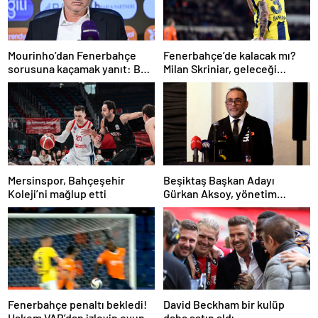
Mourinho’dan Fenerbahçe
Fenerbahçe’de kalacak mı?
sorusuna kaçamak yanıt: Bu
Milan Skriniar, geleceği
soruyu anlamadım
hakkında konuştu
Mersinspor, Bahçeşehir
Beşiktaş Başkan Adayı
Koleji’ni mağlup etti
Gürkan Aksoy, yönetim
kurulunu tanıttı
Fenerbahçe penaltı bekledi!
David Beckham bir kulüp
Hakem VAR’dan izleyip oyunu
daha satın aldı