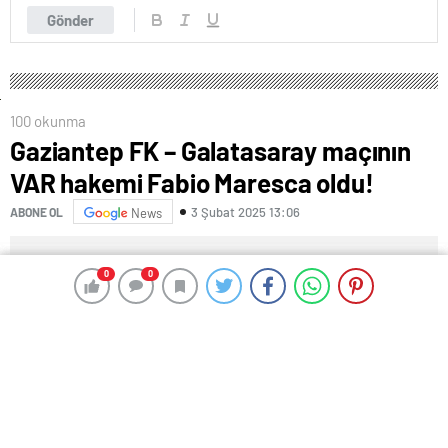
Gönder
100 okunma
Gaziantep FK – Galatasaray maçının
VAR hakemi Fabio Maresca oldu!
3 Şubat 2025 13:06
ABONE OL
News
0
0
0
0