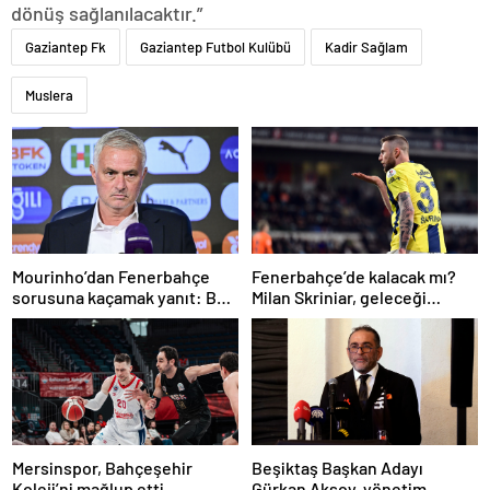
dönüş sağlanılacaktır.”
Gaziantep Fk
Gaziantep Futbol Kulübü
Kadir Sağlam
Muslera
Mourinho’dan Fenerbahçe
Fenerbahçe’de kalacak mı?
sorusuna kaçamak yanıt: Bu
Milan Skriniar, geleceği
soruyu anlamadım
hakkında konuştu
Mersinspor, Bahçeşehir
Beşiktaş Başkan Adayı
Koleji’ni mağlup etti
Gürkan Aksoy, yönetim