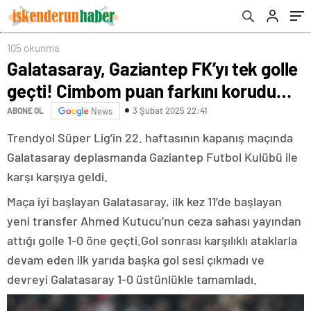
105 okunma
Galatasaray, Gaziantep FK’yı tek golle
geçti! Cimbom puan farkını korudu…
3 Şubat 2025 22:41
ABONE OL
News
Trendyol Süper Lig’in 22. haftasının kapanış maçında
Galatasaray deplasmanda Gaziantep Futbol Kulübü ile
karşı karşıya geldi.
Maça iyi başlayan Galatasaray, ilk kez 11’de başlayan
yeni transfer Ahmed Kutucu’nun ceza sahası yayından
attığı golle 1-0 öne geçti.Gol sonrası karşılıklı ataklarla
devam eden ilk yarıda başka gol sesi çıkmadı ve
devreyi Galatasaray 1-0 üstünlükle tamamladı.