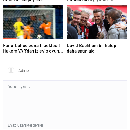
kurulunu tanıttı
Fenerbahçe penaltı bekledi!
David Beckham bir kulüp
Hakem VAR’dan izleyip oyunu
daha satın aldı
sürdürdü
En az 10 karakter gerekli