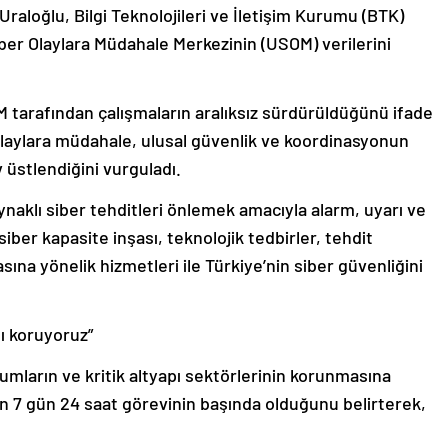
raloğlu, Bilgi Teknolojileri ve İletişim Kurumu (BTK)
ber Olaylara Müdahale Merkezinin (USOM) verilerini
 tarafından çalışmaların aralıksız sürdürüldüğünü ifade
laylara müdahale, ulusal güvenlik ve koordinasyonun
 üstlendiğini vurguladı.
aynaklı siber tehditleri önlemek amacıyla alarm, uyarı ve
siber kapasite inşası, teknolojik tedbirler, tehdit
asına yönelik hizmetleri ile Türkiye’nin siber güvenliğini
nı koruyoruz”
ların ve kritik altyapı sektörlerinin korunmasına
n 7 gün 24 saat görevinin başında olduğunu belirterek,