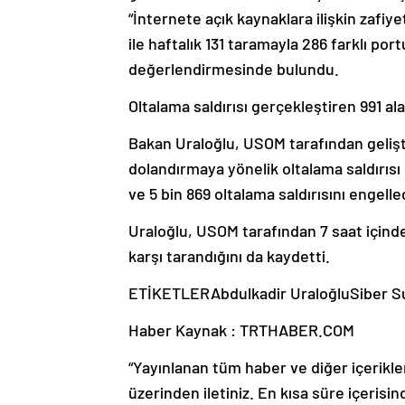
“İnternete açık kaynaklara ilişkin zafi
ile haftalık 131 taramayla 286 farklı por
değerlendirmesinde bulundu.
Oltalama saldırısı gerçekleştiren 991 al
Bakan Uraloğlu, USOM tarafından gelişti
dolandırmaya yönelik oltalama saldırısı 
ve 5 bin 869 oltalama saldırısını engelled
Uraloğlu, USOM tarafından 7 saat içinde 
karşı tarandığını da kaydetti.
ETİKETLERAbdulkadir UraloğluSiber Su
Haber Kaynak : TRTHABER.COM
“Yayınlanan tüm haber ve diğer içerikler i
üzerinden iletiniz. En kısa süre içerisin