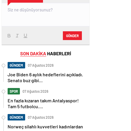
GÖNDER
SON DAKİKA
HABERLERİ
GÜNDEM
07 Ağustos 2026
Joe Biden 6 aylık hedeflerini açıkladı.
Senato buz gibi…
SPOR
07 Ağustos 2026
En fazla kızaran takım Antalyaspor!
Tam 5 futbolcu….
GÜNDEM
07 Ağustos 2026
Norweç silahlı kuvvetleri kadınlardan