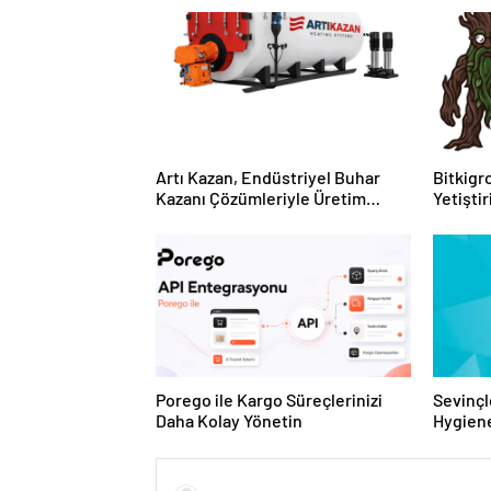
Artı Kazan, Endüstriyel Buhar
Bitkigro
Kazanı Çözümleriyle Üretim
Yetişti
Tesislerine Verimli Sistemler
ve Ürün
Sunuyor
Porego ile Kargo Süreçlerinizi
Sevinçl
Daha Kolay Yönetin
Hygiene
Turkey