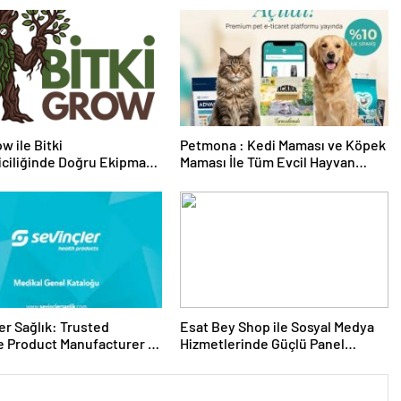
w ile Bitki
Petmona : Kedi Maması ve Köpek
riciliğinde Doğru Ekipman
Maması İle Tüm Evcil Hayvan
 Seçimi
Ürünleri
er Sağlık: Trusted
Esat Bey Shop ile Sosyal Medya
 Product Manufacturer in
Hizmetlerinde Güçlü Panel
Deneyimi