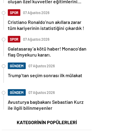
oluşan özel kuvvetler eğitimlerini
başlattı.
SPOR
07 Ağustos 2026
Cristiano Ronaldo’nun akıllara zarar
tüm kariyerinin istatistiğini çıkardık !
SPOR
07 Ağustos 2026
Galatasaray’a kötü haber! Monaco’dan
flaş Onyekuru kararı.
GÜNDEM
07 Ağustos 2026
Trump’tan seçim sonrası ilk mülakat
GÜNDEM
07 Ağustos 2026
Avusturya başbakanı Sebastian Kurz
ile ilgili bilinmeyenler
KATEGORİNİN POPÜLERLERİ