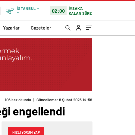
İMSAK'A
İSTANBUL
02:00
KALAN SÜRE
°
Yazarlar
Gazeteler
106 kez okundu
|
Güncelleme: 9 Şubat 2025 14:59
eği engellendi
HIZLI YORUM YAP