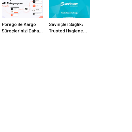
Porego ile Kargo
Sevinçler Sağlık:
Süreçlerinizi Daha
Trusted Hygiene
Kolay Yönetin
Product
Manufacturer in
Turkey