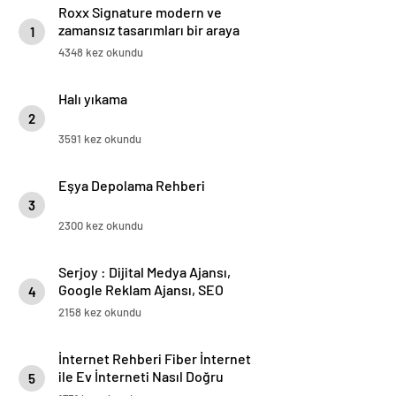
Roxx Signature modern ve
zamansız tasarımları bir araya
1
getiriyor
4348 kez okundu
Halı yıkama
2
3591 kez okundu
Eşya Depolama Rehberi
3
2300 kez okundu
Serjoy : Dijital Medya Ajansı,
Google Reklam Ajansı, SEO
4
Ajansı ve Web Tasarım Ajansı
2158 kez okundu
İnternet Rehberi Fiber İnternet
ile Ev İnterneti Nasıl Doğru
5
Seçilir