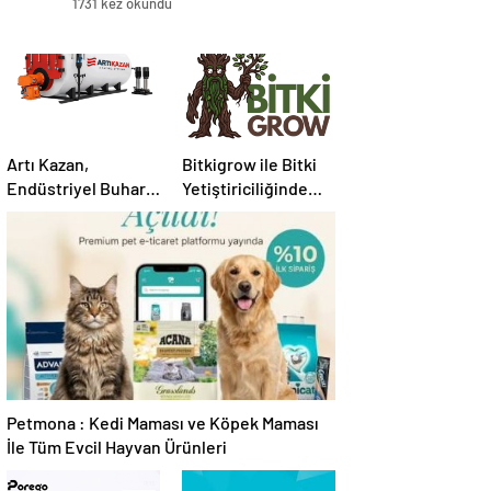
1731 kez okundu
Artı Kazan,
Bitkigrow ile Bitki
Endüstriyel Buhar
Yetiştiriciliğinde
Kazanı
Doğru Ekipman ve
Çözümleriyle
Ürün Seçimi
Üretim Tesislerine
Verimli Sistemler
Sunuyor
Petmona : Kedi Maması ve Köpek Maması
İle Tüm Evcil Hayvan Ürünleri