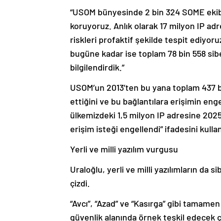
“USOM bünyesinde 2 bin 324 SOME ekibi,
koruyoruz. Anlık olarak 17 milyon IP ad
riskleri profaktif şekilde tespit ediyoru
bugüne kadar ise toplam 78 bin 558 siber
bilgilendirdik.”
USOM’un 2013’ten bu yana toplam 437 bin 
ettiğini ve bu bağlantılara erişimin eng
ülkemizdeki 1,5 milyon IP adresine 2025’
erişim isteği engellendi” ifadesini kulla
Yerli ve milli yazılım vurgusu
Uraloğlu, yerli ve milli yazılımların da 
çizdi.
“Avcı”, “Azad” ve “Kasırga” gibi tamamen 
güvenlik alanında örnek teşkil edecek ça