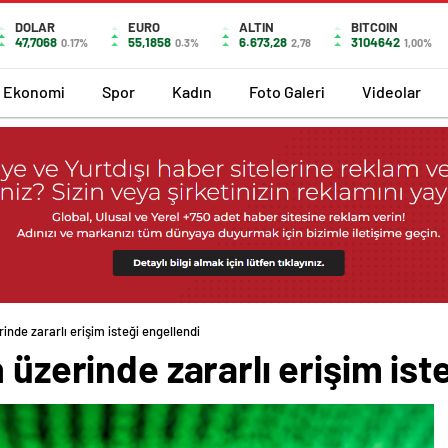
DOLAR
EURO
ALTIN
BITCOIN
47,7068
55,1858
6.673,28
3104642
0.17%
0.3%
2,78
1,00%
Ekonomi
Spor
Kadın
Foto Galeri
Videolar
inde zararlı erişim isteği engellendi
 üzerinde zararlı erişim ist