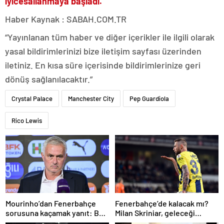
iyice
sallanmaya başladı.
Haber Kaynak : SABAH.COM.TR
“Yayınlanan tüm haber ve diğer içerikler ile ilgili olarak
yasal bildirimlerinizi bize iletişim sayfası üzerinden
iletiniz. En kısa süre içerisinde bildirimlerinize geri
dönüş sağlanılacaktır.”
Crystal Palace
Manchester City
Pep Guardiola
Rico Lewis
Mourinho’dan Fenerbahçe
Fenerbahçe’de kalacak mı?
sorusuna kaçamak yanıt: Bu
Milan Skriniar, geleceği
soruyu anlamadım
hakkında konuştu