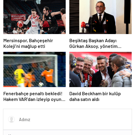
Mersinspor, Bahçeşehir
Beşiktaş Başkan Adayı
Koleji’ni mağlup etti
Gürkan Aksoy, yönetim
kurulunu tanıttı
Fenerbahçe penaltı bekledi!
David Beckham bir kulüp
Hakem VAR’dan izleyip oyunu
daha satın aldı
sürdürdü