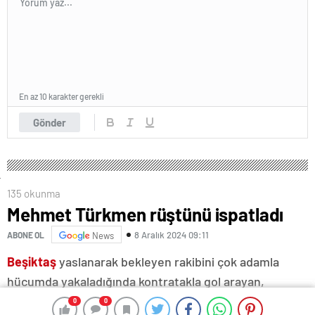
En az 10 karakter gerekli
Gönder
135 okunma
Mehmet Türkmen rüştünü ispatladı
8 Aralık 2024 09:11
ABONE OL
News
Beşiktaş
yaslanarak bekleyen rakibini çok adamla
hücumda yakaladığında kontratakla gol arayan,
Fenerbahçe ise sürekli hücum organizasyonları
0
0
0
0