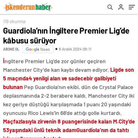
119 okunma
Guardiola’nın İngiltere Premier Lig’de
kâbusu sürüyor
8 Aralık 2024 09:11
ABONE OL
News
İ
ngiltere Premier Lig’de zor günler geçiren
Manchester City’de kan kaybı devam ediyor.
Ligde son
5 maçında
4 yenilgi alan ve sadece
bir galibiyeti
bulunan
Pep Guardiola’nın ekibi, dün de Crystal Palace
deplasmanında 2-2 berabere kaldı. Manchester City iki
kez geriye düştüğü karşılaşmada 1 puanı 20 yaşındaki
oyuncusu Rico Lewis’in 68’de attığı golle kurtardı.
Maç
fazlasıyla zirvenin 8 puan
gerisinde kalan M.City’de
53
yaşındaki ünlü teknik adam
Guardiola’nın da tahtı