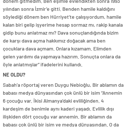
dönem gitmedim. Ben eşimle evlendikten sonra 1993
yılından sonra İzmir’e gitti. Benden hamile kaldığını
söylediği dönem ben Hürriyet’te çalışıyordum, hamile
kalan biri gelip işyerime hesap sormaz mı, rakip kanala
gidip bunu anlatmaz mı? Dava sonuçlandığında bizim
de karşı dava açma hakkımız doğacak ama ben
çocuklara dava açmam. Onlara kızamam. Elimden
gelen yardımı da yapmaya hazırım. Sonuçta onlara da
öyle anlatmışlar” ifadelerini kullandı.
NE OLDU?
Sabah’a röportaj veren Duygu Nebioğlu, Bir ablamın da
babası medya dünyasından çok ünlü bir isim “Annemin
6 çocuğu var. İkisi Almanya’daki evliliğinden. 4
kardeşim de benimle aynı kaderi yaşadı. Evlilik dışı
ilişkiden dört çocuğu var annemin. Bir ablamın da
babası çok ünlü bir isim ve medya dünyasından. O da