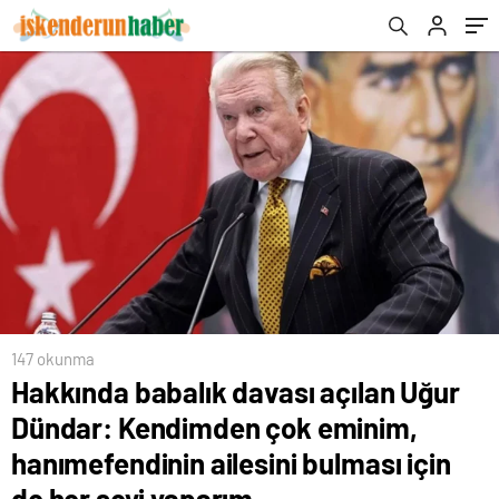
ailesini bulması için de her şeyi yaparım
147 okunma
Hakkında babalık davası açılan Uğur
Dündar: Kendimden çok eminim,
hanımefendinin ailesini bulması için
de her şeyi yaparım