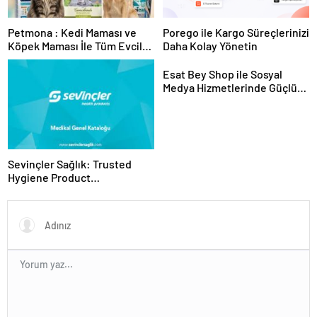
Petmona : Kedi Maması ve
Porego ile Kargo Süreçlerinizi
Köpek Maması İle Tüm Evcil
Daha Kolay Yönetin
Hayvan Ürünleri
Esat Bey Shop ile Sosyal
Medya Hizmetlerinde Güçlü
Panel Deneyimi
Sevinçler Sağlık: Trusted
Hygiene Product
Manufacturer in Turkey