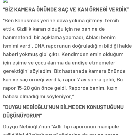
“BİZ KAMERA ÖNÜNDE SAÇ VE KAN ÖRNEĞİ VERDİK”
“Ben konuşmak yerine dava yoluna gitmeyi tercih
ettik. Gizlilik kararı olduğu için ne ben ne de
hanımefendi bir açıklama yapmadı. Ablası benim
ismimi verdi. DNA raporunun doğruladığını bildiği halde
haberi yokmuş gibi çıktı. Kendimden emin olduğum
için eşime ve çocuklarıma da endişe etmemeleri
gerektiğini söyledim. Biz hastanede kamera önünde
kan ve saç örneği verdik, rapor 7 ay sonra geldi. Bu
rapor 15-20 gün önce geldi. Raporda benim, kızın
babası olmadığımı söyleniyor.”
“DUYGU NEBİOĞLU’NUN BİLMEDEN KONUŞTUĞUNU
DÜŞÜNÜYORUM”
Duygu Nebioğlu’nun “Adli Tıp raporunun manipüle
edildiğini düşünüyoruz” sözlerine de cevap veren