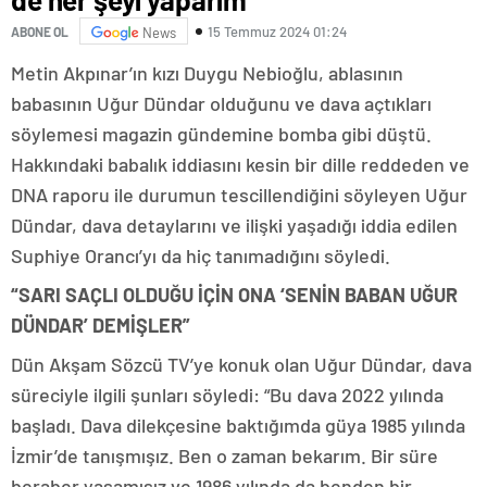
15 Temmuz 2024 01:24
ABONE OL
News
Metin Akpınar’ın kızı Duygu Nebioğlu, ablasının
babasının Uğur Dündar olduğunu ve dava açtıkları
söylemesi magazin gündemine bomba gibi düştü.
Hakkındaki babalık iddiasını kesin bir dille reddeden ve
DNA raporu ile durumun tescillendiğini söyleyen Uğur
Dündar, dava detaylarını ve ilişki yaşadığı iddia edilen
Suphiye Orancı’yı da hiç tanımadığını söyledi.
“SARI SAÇLI OLDUĞU İÇİN ONA ‘SENİN BABAN UĞUR
DÜNDAR’ DEMİŞLER”
Dün Akşam Sözcü TV’ye konuk olan Uğur Dündar, dava
süreciyle ilgili şunları söyledi: “Bu dava 2022 yılında
başladı. Dava dilekçesine baktığımda güya 1985 yılında
İzmir’de tanışmışız. Ben o zaman bekarım. Bir süre
beraber yaşamışız ve 1986 yılında da benden bir