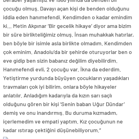
çocuğu olmuş. Davayı açan kişi de benden olduğunu
iddia eden hanımefendi. Kendimden o kadar emindim
ki… Metin Akpınar ‘Bir gecelik hikaye’ diyor ama bizim
bir süre birlikteliğimiz olmuş. İnsan muhakkak hatırlar,
ben böyle bir isimle asla birlikte olmadım. Kendimden
çok eminim. Anadolu’da bir şehirde oturuyorlar ben o
eve gidip ben sizin babanız değilim diyebilirdim.
Hanımefendi evli, 2 çocuğu var. İkna da ederdim.
Yetiştirme yurdunda büyüyen çocukların yaşadıkları
travmaları çok iyi bilirim, onlara böyle hikayeler
anlatılır. Anladığım kadarıyla da kızın sarı saçlı
olduğunu gören bir kişi ‘Senin baban Uğur Dündar’
demiş ve onu inandırmış. Bu duruma kızmadım,
içerlemedim ve empati yaptım. Kız çocuğunun ne
kadar ıstırap çektiğini düşünebiliyorum.”