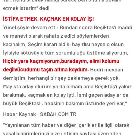
etmek isterim” dedi.
İSTİFA ETMEK, KAÇMAK EN KOLAY İŞ!
Yücel şöyle devam etti: Bundan sonra Beşiktaş’ı maddi
ve manevi olarak rahatsız edici söylemlerden
kaçınalım. Seçim kararı aldık, hayırlısı neyse o olsun.
İyisiyle kötüsüyle tüm sorumluluğu üstüme alıyorum.
Hiçbir yere kaçmıyorum,
buradayım, elimi kolumu
değil
vücudumu taşın altına koydum.
Hodri meydan
demiştim, herhangi bir şey beklemeye gerek yok.
Mayısta aday olurum ya da olmam ama Beşiktaş’ı yalnız
bırakmak, kaçmak en kolay işti. İsmi geçen adaylar da
büyük Beşiktaşlı, hepsinin başımın üstünde yeri var.”
Haber Kaynak : SABAH.COM.TR
“Yayınlanan tüm haber ve diğer içerikler ile ilgili olarak
yasal bildirimlerinizi bize iletişim sayfası üzerinden