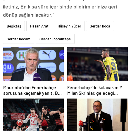
iletiniz. En kısa süre içerisinde bildirimlerinize geri
dönüş sağlanılacaktır.”
Beşiktaş
Hasan Arat
Hüseyin Yücel
Serdar hoca
Serdar hocam
Serdar Topraktepe
Mourinho’dan Fenerbahçe
Fenerbahçe’de kalacak mı?
sorusuna kaçamak yanıt: Bu
Milan Skriniar, geleceği
soruyu anlamadım
hakkında konuştu