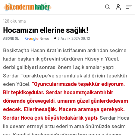
128 okunma
Hocamızın ellerine sağlık!
8 Aralık 2024 09:12
ABONE OL
News
Beşiktaş’ta Hasan Arat’ın istifasının ardından seçime
kadar başkanlık görevini sürdüren Hüseyin Yücel,
derbi galibiyeti sonrası önemli açıklamalar yaptı.
Serdar Topraktepe’ye sorumluluk aldığı için teşekkür
eden Yücel,
“Oyuncularımıza
de teşekkür ediyorum.
Bir tepki
koydular. Serdar hocamız
çalkantılı bir
dönemde göreve
geldi, umarım güzel günlerde
devam
edecek. Ellerine
sağlık. Macera aramaya gerek
yok.
Serdar Hoca çok büyük
fedakârlık yaptı.
Serdar Hoca
ile devam etmeyi arzu ederim ama önümüzde seçim
var. Kendisi bırakmadığı sürece ben onunla devam