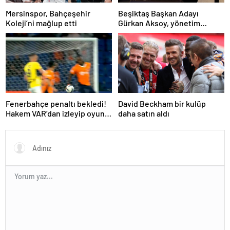
Mersinspor, Bahçeşehir
Beşiktaş Başkan Adayı
Koleji’ni mağlup etti
Gürkan Aksoy, yönetim
kurulunu tanıttı
Fenerbahçe penaltı bekledi!
David Beckham bir kulüp
Hakem VAR’dan izleyip oyunu
daha satın aldı
sürdürdü