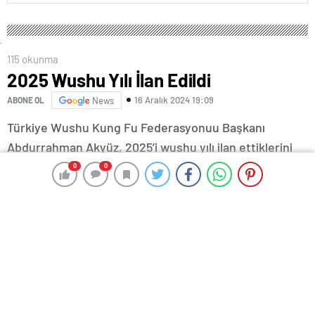
115 okunma
2025 Wushu Yılı İlan Edildi
16 Aralık 2024 19:09
ABONE OL
News
Türkiye Wushu Kung Fu Federasyonuu Başkanı
Abdurrahman Akyüz, 2025’i wushu yılı ilan ettiklerini
duyurdu.
0
0
0
0
Türkiye Wushu Kung Fu Federasyonundan yapılan
açıklamaya göre 2025 yılı antrenör, hakem vize ve
gelişim semineri 410 antrenör, 240 hakemin katılımıyla
Yalova’da gerçekleştirildi.
Açıklamada görüşlerine yer verilen Akyüz, şunları
kaydetti: