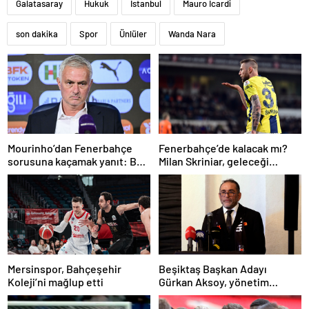
Galatasaray
Hukuk
İstanbul
Mauro Icardi
son dakika
Spor
Ünlüler
Wanda Nara
Mourinho’dan Fenerbahçe
Fenerbahçe’de kalacak mı?
sorusuna kaçamak yanıt: Bu
Milan Skriniar, geleceği
soruyu anlamadım
hakkında konuştu
Mersinspor, Bahçeşehir
Beşiktaş Başkan Adayı
Koleji’ni mağlup etti
Gürkan Aksoy, yönetim
kurulunu tanıttı