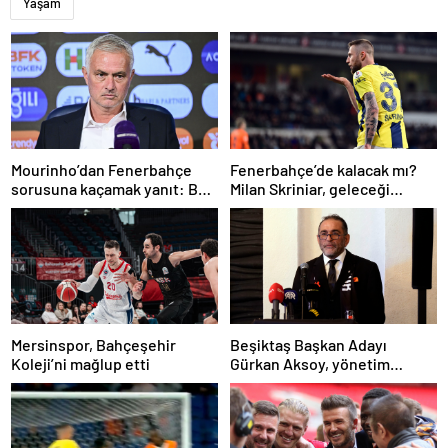
Yaşam
Mourinho’dan Fenerbahçe
Fenerbahçe’de kalacak mı?
sorusuna kaçamak yanıt: Bu
Milan Skriniar, geleceği
soruyu anlamadım
hakkında konuştu
Mersinspor, Bahçeşehir
Beşiktaş Başkan Adayı
Koleji’ni mağlup etti
Gürkan Aksoy, yönetim
kurulunu tanıttı