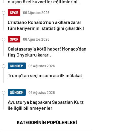
oluşan özel kuvvetler eğitimlerini
başlattı.
SPOR
06 Ağustos 2026
Cristiano Ronaldo’nun akıllara zarar
tüm kariyerinin istatistiğini çıkardık !
SPOR
06 Ağustos 2026
Galatasaray’a kötü haber! Monaco’dan
flaş Onyekuru kararı.
GÜNDEM
06 Ağustos 2026
Trump’tan seçim sonrası ilk mülakat
GÜNDEM
06 Ağustos 2026
Avusturya başbakanı Sebastian Kurz
ile ilgili bilinmeyenler
KATEGORİNİN POPÜLERLERİ