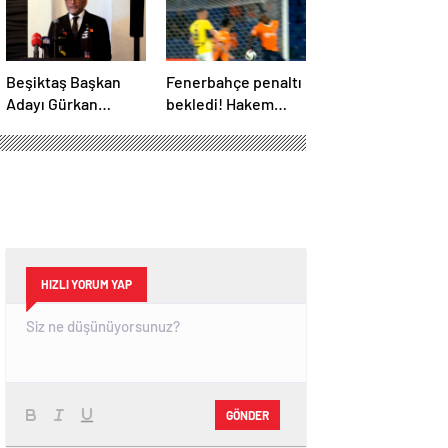
Beşiktaş Başkan
Fenerbahçe penaltı
Adayı Gürkan
bekledi! Hakem
Aksoy, yönetim
VAR’dan izleyip
kurulunu tanıttı
oyunu sürdürdü
HIZLI YORUM YAP
GÖNDER