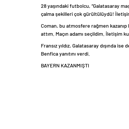
28 yaşındaki futbolcu, “Galatasaray maçı
çalma şekilleri çok gürültülüydü! İlet
Coman, bu atmosfere rağmen kazanıp ka
attım. Maçın adamı seçildim. İletişim k
Fransız yıldız, Galatasaray dışında ise 
Benfica yanıtını verdi.
BAYERN KAZANMIŞTI
Galatasaray, geçen sezon Şampiyonlar L
kaybetmişti. Alman ekibinin ilk golü Co
Bayern Münih forması altında bu sezon 1
Haber Kaynak : HABERTURK.COM
“Yayınlanan tüm haber ve diğer içerikler i
üzerinden iletiniz. En kısa süre içerisin