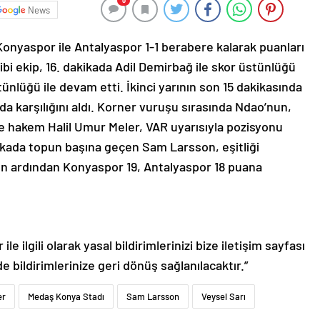
0
News
 Konyaspor ile Antalyaspor 1-1 berabere kalarak puanları
bi ekip, 16. dakikada Adil Demirbağ ile skor üstünlüğü
lüğü ile devam etti. İkinci yarının son 15 dakikasında
a karşılığını aldı. Korner vuruşu sırasında Ndao’nun,
ne hakem Halil Umur Meler, VAR uyarısıyla pozisyonu
akikada topun başına geçen Sam Larsson, eşitliği
cun ardından Konyaspor 19, Antalyaspor 18 puana
le ilgili olarak yasal bildirimlerinizi bize iletişim sayfası
de bildirimlerinize geri dönüş sağlanılacaktır.”
er
Medaş Konya Stadı
Sam Larsson
Veysel Sarı