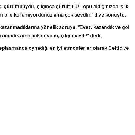
 gürültülüydü, çılgınca gürültülü! Topu aldığınızda ıslık
işim bile kuramıyordunuz ama çok sevdim” diye konuştu.
zanmadıklarına yönelik soruya, “Evet, kazandık ve gol
uramadık ama çok sevdim, çılgıncaydı!” dedi.
deplasmanda oynadığı en iyi atmosferler olarak Celtic ve
igi gruplarında sahasında Bayern Münih’e 3-1
man’dan gelmişti.
8 maçta süre bulan Coman, 4 gol attı ve 2 asist yaptı.
le ilgili olarak yasal bildirimlerinizi bize iletişim sayfası
de bildirimlerinize geri dönüş sağlanılacaktır.”