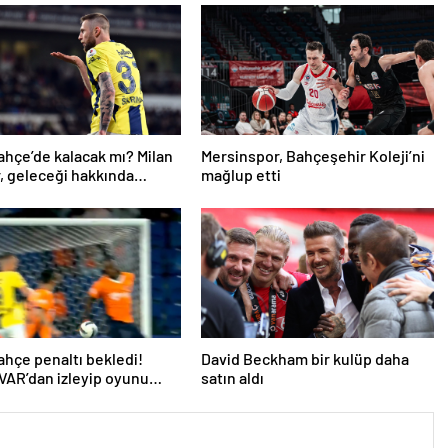
hçe’de kalacak mı? Milan
Mersinspor, Bahçeşehir Koleji’ni
r, geleceği hakkında
mağlup etti
u
hçe penaltı bekledi!
David Beckham bir kulüp daha
AR’dan izleyip oyunu
satın aldı
dü