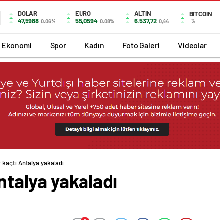
DOLAR
EURO
ALTIN
BITCOIN
47,5988
55,0594
6.537,72
%
0.06%
0.08%
0,64
Ekonomi
Spor
Kadın
Foto Galeri
Videolar
 kaçtı Antalya yakaladı
ntalya yakaladı