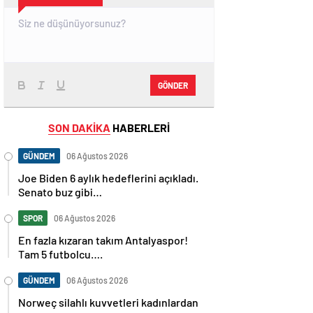
GÖNDER
SON DAKİKA
HABERLERİ
GÜNDEM
06 Ağustos 2026
Joe Biden 6 aylık hedeflerini açıkladı.
Senato buz gibi…
SPOR
06 Ağustos 2026
En fazla kızaran takım Antalyaspor!
Tam 5 futbolcu….
GÜNDEM
06 Ağustos 2026
Norweç silahlı kuvvetleri kadınlardan