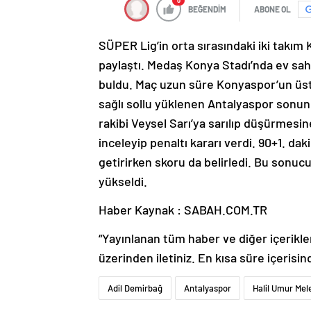
0
BEĞENDİM
ABONE OL
SÜPER Lig’in orta sırasındaki iki takım
paylaştı. Medaş Konya Stadı’nda ev sahi
buldu. Maç uzun süre Konyaspor’un üstün
sağlı sollu yüklenen Antalyaspor sonund
rakibi Veysel Sarı’ya sarılıp düşürmesi
inceleyip penaltı kararı verdi. 90+1. d
getirirken skoru da belirledi. Bu sonu
yükseldi.
Haber Kaynak : SABAH.COM.TR
“Yayınlanan tüm haber ve diğer içerikler i
üzerinden iletiniz. En kısa süre içerisin
Adil Demirbağ
Antalyaspor
Halil Umur Mel