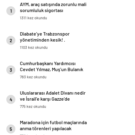
AYM, araç satışında zorunlu mali
sorumluluk sigortası
1
düzenlemesini iptal etti
1311 kez okundu
Diabate’ye Trabzonspor
yönetiminden kesik! .
2
1103 kez okundu
Cumhurbaşkanı Yardımcısı
Cevdet Yılmaz, Muş’un Bulanık
3
ilçesinde halka hitap etti
783 kez okundu
Uluslararası Adalet Divanı nedir
ve İsrail’e karşı Gazze’de
4
soykırım davası neden bu
775 kez okundu
mahkemede görülecek?
Maradona için futbol maçlarında
anma törenleri yapılacak
5