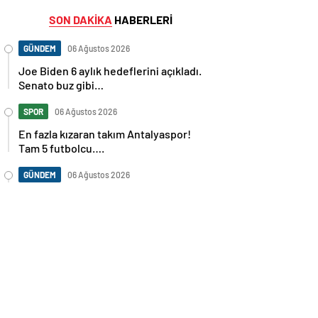
SON DAKİKA
HABERLERİ
GÜNDEM
06 Ağustos 2026
Joe Biden 6 aylık hedeflerini açıkladı.
Senato buz gibi…
SPOR
06 Ağustos 2026
En fazla kızaran takım Antalyaspor!
Tam 5 futbolcu….
GÜNDEM
06 Ağustos 2026
Norweç silahlı kuvvetleri kadınlardan
oluşan özel kuvvetler eğitimlerini
başlattı.
SPOR
06 Ağustos 2026
Cristiano Ronaldo’nun akıllara zarar
tüm kariyerinin istatistiğini çıkardık !
SPOR
06 Ağustos 2026