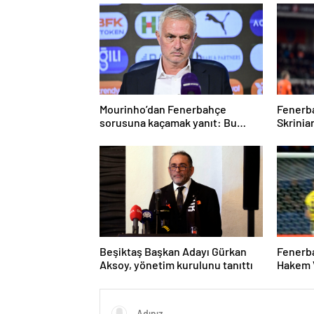
Mourinho’dan Fenerbahçe
Fenerba
sorusuna kaçamak yanıt: Bu
Skrinia
soruyu anlamadım
konuşt
Beşiktaş Başkan Adayı Gürkan
Fenerba
Aksoy, yönetim kurulunu tanıttı
Hakem V
sürdür