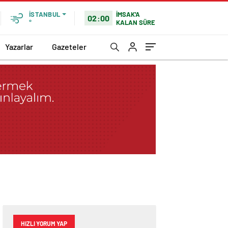
İMSAK'A
İSTANBUL
02:00
KALAN SÜRE
°
Yazarlar
Gazeteler
HIZLI YORUM YAP