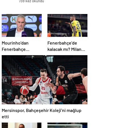
739 kez okundu
Mourinho’dan
Fenerbahçe’de
Fenerbahçe
kalacak mı? Milan
sorusuna kaçamak
Skriniar, geleceği
yanıt: Bu soruyu
hakkında konuştu
anlamadım
Mersinspor, Bahçeşehir Koleji’ni mağlup
etti