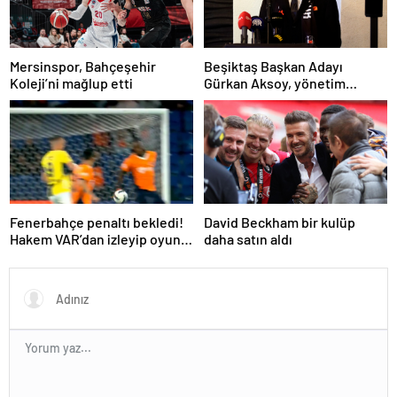
Mersinspor, Bahçeşehir
Beşiktaş Başkan Adayı
Koleji’ni mağlup etti
Gürkan Aksoy, yönetim
kurulunu tanıttı
Fenerbahçe penaltı bekledi!
David Beckham bir kulüp
Hakem VAR’dan izleyip oyunu
daha satın aldı
sürdürdü