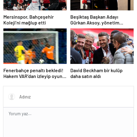
Mersinspor, Bahçeşehir
Beşiktaş Başkan Adayı
Koleji’ni mağlup etti
Gürkan Aksoy, yönetim
kurulunu tanıttı
Fenerbahçe penaltı bekledi!
David Beckham bir kulüp
Hakem VAR’dan izleyip oyunu
daha satın aldı
sürdürdü