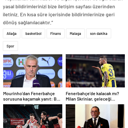
yasal bildirimlerinizi bize iletişim sayfası üzerinden
iletiniz. En kısa süre içerisinde bildirimlerinize geri
dönüş sağlanılacaktır.”
Aliağa
basketbol
Finans
Malaga
son dakika
Spor
Mourinho’dan Fenerbahçe
Fenerbahçe’de kalacak mı?
sorusuna kaçamak yanıt: Bu
Milan Skriniar, geleceği
soruyu anlamadım
hakkında konuştu