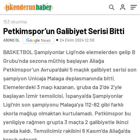
153 okunma
Petkimspor’un Galibiyet Serisi Bitti
24 Ekim 2024 12:59
ABONE OL
News
BASKETBOL Şampiyonlar Ligi’nde elemelerden gelip B
Grubu’nda sezona müthiş başlayan Aliağa
Petkimspor’un Avrupa’daki 5 maçlık galibiyet serisi son
şampiyon Unicaja Malaga deplasmanında bitti.
Elemelerdeki 3 maçı kazanan, gruba da 2’de 2’yle
başlayan İzmir temsilcisi, İspanya’da Şampiyonlar
Ligi’nin son şampiyonu Malaga’ya 112-82 gibi farklı
skorla mağlup olmaktan kurtulamadı. Petkimspor bu
yenilgiye rağmen grupta 3 maçta 2 galibiyetle ikinci
sırada kaldı. Temsilcimiz rakibini 6 Kasım’da Aliağa’da
konuk edecek.