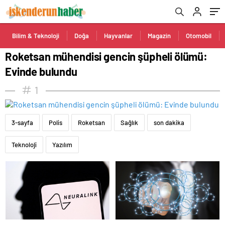
Bilim & Teknoloji
Doğa
Hayvanlar
Magazin
Otomobil
Roketsan mühendisi gencin şüpheli ölümü:
Evinde bulundu
1
3-sayfa
Polis
Roketsan
Sağlık
son dakika
Teknoloji
Yazılım