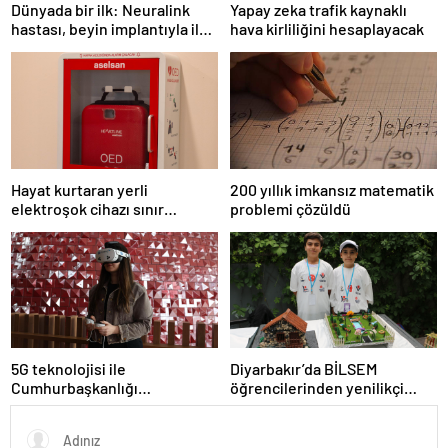
Dünyada bir ilk: Neuralink
Yapay zeka trafik kaynaklı
hastası, beyin implantıyla ilk
hava kirliliğini hesaplayacak
kez YouTube videosu
hazırladı
Hayat kurtaran yerli
200 yıllık imkansız matematik
elektroşok cihazı sınır
problemi çözüldü
kapısında da görevde
5G teknolojisi ile
Diyarbakır’da BİLSEM
Cumhurbaşkanlığı
öğrencilerinden yenilikçi
Külliyesi’ndeki konser
projeler
AKM’ye taşındı