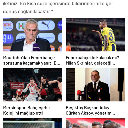
iletiniz. En kısa süre içerisinde bildirimlerinize geri
dönüş sağlanılacaktır.”
Mourinho’dan Fenerbahçe
Fenerbahçe’de kalacak mı?
sorusuna kaçamak yanıt: Bu
Milan Skriniar, geleceği
soruyu anlamadım
hakkında konuştu
Mersinspor, Bahçeşehir
Beşiktaş Başkan Adayı
Koleji’ni mağlup etti
Gürkan Aksoy, yönetim
kurulunu tanıttı