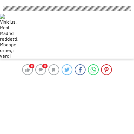
116 okunma
0
0
0
0
Vinicius, Real Madrid’i reddetti!
Mbappe örneği verdi
8 Şubat 2025 15:28
ABONE OL
News