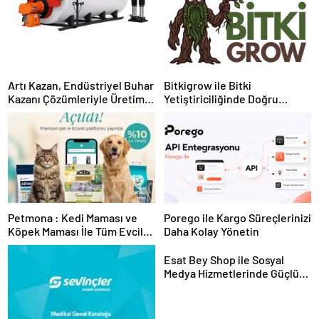
Artı Kazan, Endüstriyel Buhar
Bitkigrow ile Bitki
Kazanı Çözümleriyle Üretim
Yetiştiriciliğinde Doğru
Tesislerine Verimli Sistemler
Ekipman ve Ürün Seçimi
Sunuyor
Petmona : Kedi Maması ve
Porego ile Kargo Süreçlerinizi
Köpek Maması İle Tüm Evcil
Daha Kolay Yönetin
Hayvan Ürünleri
Esat Bey Shop ile Sosyal
Medya Hizmetlerinde Güçlü
Panel Deneyimi