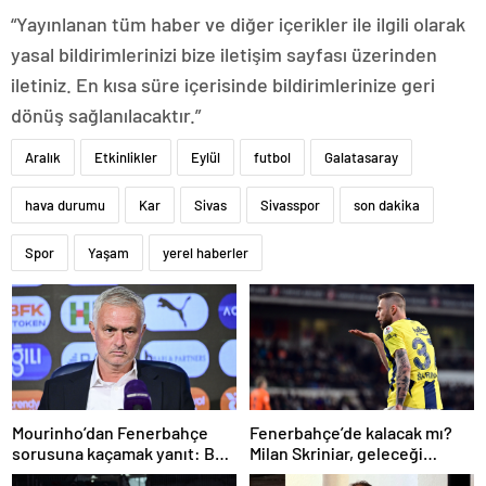
“Yayınlanan tüm haber ve diğer içerikler ile ilgili olarak
yasal bildirimlerinizi bize iletişim sayfası üzerinden
iletiniz. En kısa süre içerisinde bildirimlerinize geri
dönüş sağlanılacaktır.”
Aralık
Etkinlikler
Eylül
futbol
Galatasaray
hava durumu
Kar
Sivas
Sivasspor
son dakika
Spor
Yaşam
yerel haberler
Mourinho’dan Fenerbahçe
Fenerbahçe’de kalacak mı?
sorusuna kaçamak yanıt: Bu
Milan Skriniar, geleceği
soruyu anlamadım
hakkında konuştu