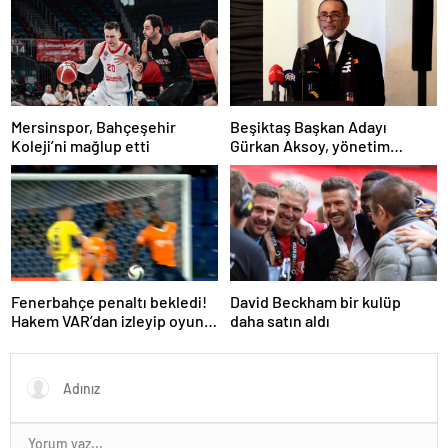
Mersinspor, Bahçeşehir
Beşiktaş Başkan Adayı
Koleji’ni mağlup etti
Gürkan Aksoy, yönetim
kurulunu tanıttı
Fenerbahçe penaltı bekledi!
David Beckham bir kulüp
Hakem VAR’dan izleyip oyunu
daha satın aldı
sürdürdü