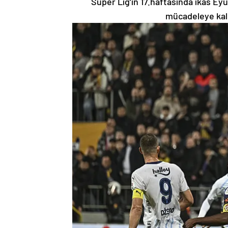
Süper Lig’in 17.haftasında ikas Ey
mücadeleye kal