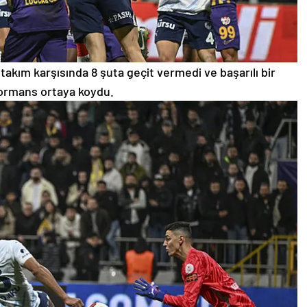
i takım karşısında 8 şuta geçit vermedi ve başarılı bir
ormans ortaya koydu.