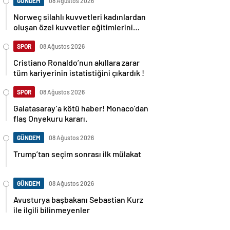
GÜNDEM
08 Ağustos 2026
Norweç silahlı kuvvetleri kadınlardan
oluşan özel kuvvetler eğitimlerini
başlattı.
SPOR
08 Ağustos 2026
Cristiano Ronaldo’nun akıllara zarar
tüm kariyerinin istatistiğini çıkardık !
SPOR
08 Ağustos 2026
Galatasaray’a kötü haber! Monaco’dan
flaş Onyekuru kararı.
GÜNDEM
08 Ağustos 2026
Trump’tan seçim sonrası ilk mülakat
GÜNDEM
08 Ağustos 2026
Avusturya başbakanı Sebastian Kurz
ile ilgili bilinmeyenler