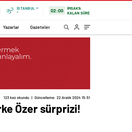
İMSAK'A
İSTANBUL
02:00
KALAN SÜRE
°
Yazarlar
Gazeteler
123 kez okundu
|
Güncelleme: 22 Aralık 2024 15:51
e Özer sürprizi!