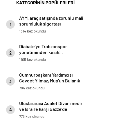
KATEGORİNİN POPÜLERLERİ
AYM, araç satışında zorunlu mali
sorumluluk sigortası
1
düzenlemesini iptal etti
1314 kez okundu
Diabate’ye Trabzonspor
yönetiminden kesik! .
2
1105 kez okundu
Cumhurbaşkanı Yardımcısı
Cevdet Yılmaz, Muş’un Bulanık
3
ilçesinde halka hitap etti
784 kez okundu
Uluslararası Adalet Divanı nedir
ve İsrail’e karşı Gazze’de
4
soykırım davası neden bu
776 kez okundu
mahkemede görülecek?