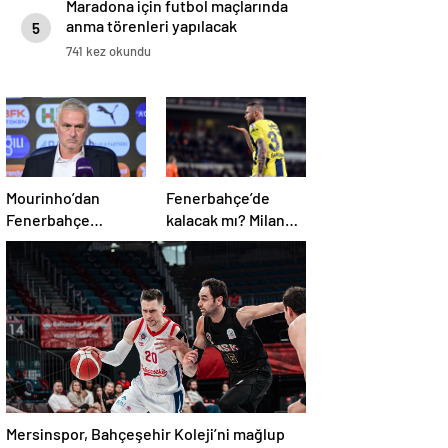
Maradona için futbol maçlarında
anma törenleri yapılacak
5
741 kez okundu
Mourinho’dan
Fenerbahçe’de
Fenerbahçe
kalacak mı? Milan
sorusuna kaçamak
Skriniar, geleceği
yanıt: Bu soruyu
hakkında konuştu
anlamadım
Mersinspor, Bahçeşehir Koleji’ni mağlup