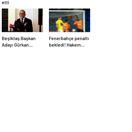
etti
Beşiktaş Başkan
Fenerbahçe penaltı
Adayı Gürkan
bekledi! Hakem
Aksoy, yönetim
VAR’dan izleyip
kurulunu tanıttı
oyunu sürdürdü