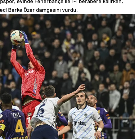
üpspor, evinde Fenerbahçe ile 1-1 berabere kalırken,
eci Berke Özer damgasını vurdu.