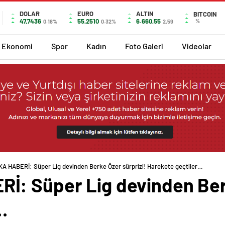
DOLAR
EURO
ALTIN
BITCOIN
47,7436
55,2510
6.660,55
%
0.18%
0.32%
2,59
Ekonomi
Spor
Kadın
Foto Galeri
Videolar
A HABERİ: Süper Lig devinden Berke Özer sürprizi! Harekete geçtiler…
: Süper Lig devinden Berk
…