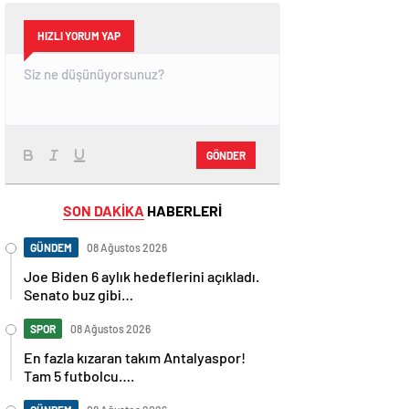
HIZLI YORUM YAP
GÖNDER
SON DAKİKA
HABERLERİ
GÜNDEM
08 Ağustos 2026
Joe Biden 6 aylık hedeflerini açıkladı.
Senato buz gibi…
SPOR
08 Ağustos 2026
En fazla kızaran takım Antalyaspor!
Tam 5 futbolcu….