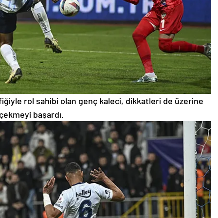
iyle rol sahibi olan genç kaleci, dikkatleri de üzerine
çekmeyi başardı.