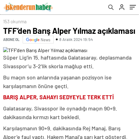
153 okunma
TFF’den Barış Alper Yılmaz açıklaması
8 Aralık 2024 19:54
ABONE OL
News
Süper Lig’in 15. haftasında Galatasaray, deplasmanda
Sivasspor’u 3-2’lik skorla mağlup etti.
Bu maçın son anlarında yaşanan pozisyon ise
karşılaşmanın önüne geçti.
BARIŞ ALPER, SAHAYI SEDYEYLE TERK ETTİ
Galatasaray, Sivasspor ile oynadığı maçın 90+9.
dakikasında kırmızı kart bekledi.
Karşılaşmanın 90+9. dakikasında Rej Manaj, Barış
Alper’e faul yaptı. Hakem Manaj’a sarı kart gösterdi.