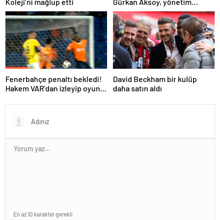
Koleji’ni mağlup etti
Gürkan Aksoy, yönetim
kurulunu tanıttı
Fenerbahçe penaltı bekledi!
David Beckham bir kulüp
Hakem VAR’dan izleyip oyunu
daha satın aldı
sürdürdü
En az 10 karakter gerekli