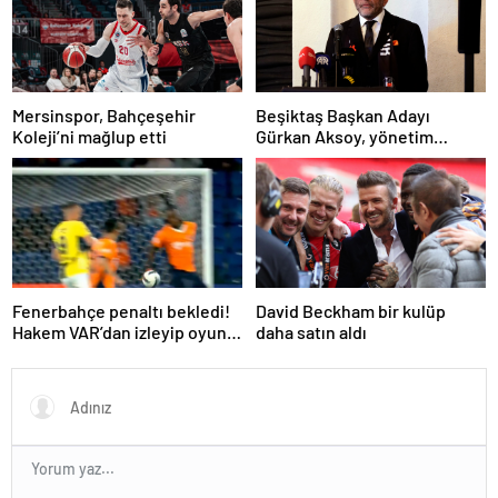
Mersinspor, Bahçeşehir
Beşiktaş Başkan Adayı
Koleji’ni mağlup etti
Gürkan Aksoy, yönetim
kurulunu tanıttı
Fenerbahçe penaltı bekledi!
David Beckham bir kulüp
Hakem VAR’dan izleyip oyunu
daha satın aldı
sürdürdü