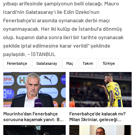
yılbaşı arifesinde şampiyonun belli olacağı, Mauro
Icardi’nin Galatasaray’ı ile Edin Dzeko’nun
Fenerbahçe’si arasında oynanacak derbi maçı
oynanmayacak. Her iki kulüp de İstanbul’a dönmüş
olup, kupanın daha sonra ileri bir tarihte oynanacak
şekilde iptal edilmesine karar verildi” şeklinde
paylaşıldı. – İSTANBUL
Fenerbahçe
Galatasaray
Maç
Takım
Türkiye
Mourinho’dan Fenerbahçe
Fenerbahçe’de kalacak mı?
sorusuna kaçamak yanıt: Bu
Milan Skriniar, geleceği
soruyu anlamadım
hakkında konuştu