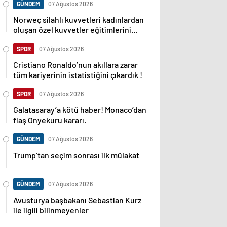
GÜNDEM
07 Ağustos 2026
Norweç silahlı kuvvetleri kadınlardan
oluşan özel kuvvetler eğitimlerini
başlattı.
SPOR
07 Ağustos 2026
Cristiano Ronaldo’nun akıllara zarar
tüm kariyerinin istatistiğini çıkardık !
SPOR
07 Ağustos 2026
Galatasaray’a kötü haber! Monaco’dan
flaş Onyekuru kararı.
GÜNDEM
07 Ağustos 2026
Trump’tan seçim sonrası ilk mülakat
GÜNDEM
07 Ağustos 2026
Avusturya başbakanı Sebastian Kurz
ile ilgili bilinmeyenler