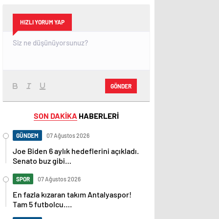
HIZLI YORUM YAP
GÖNDER
SON DAKİKA
HABERLERİ
GÜNDEM
07 Ağustos 2026
Joe Biden 6 aylık hedeflerini açıkladı.
Senato buz gibi…
SPOR
07 Ağustos 2026
En fazla kızaran takım Antalyaspor!
Tam 5 futbolcu….