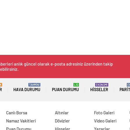
berleri anlık güncel olarak e-posta adresiniz üzerinden takip
ebilirsiniz.
K
TAHMİNİ
LİG
EKONOMİ
E
R
HAVA DURUMU
PUAN DURUMU
HISSELER
PARI
Canlı Borsa
Altınlar
Foto Galeri
Namaz Vakitleri
Dövizler
Video Galeri
Puan Durumu
Hisseler
Yazarlar