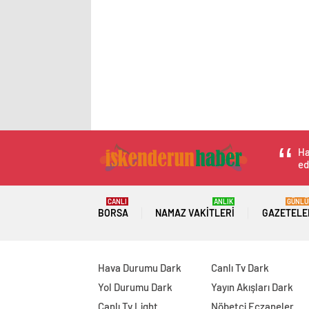
Ha
ed
CANLI
ANLIK
GÜNLÜ
BORSA
NAMAZ VAKITLERI
GAZETELE
Hava Durumu Dark
Canlı Tv Dark
Yol Durumu Dark
Yayın Akışları Dark
Canlı Tv Light
Nöbetçi Eczaneler