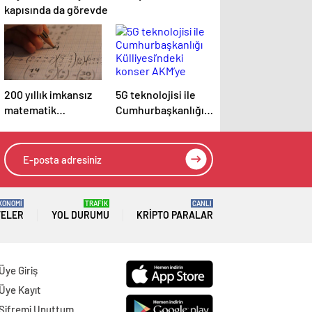
kapısında da görevde
200 yıllık imkansız
5G teknolojisi ile
matematik
Cumhurbaşkanlığı
problemi çözüldü
Külliyesi’ndeki
konser AKM’ye
taşındı
KONOMİ
TRAFİK
CANLI
TELER
YOL DURUMU
KRIPTO PARALAR
Üye Giriş
Üye Kayıt
Şifremi Unuttum