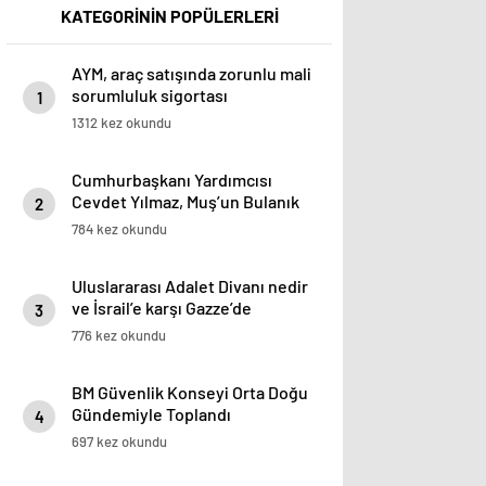
KATEGORİNİN POPÜLERLERİ
AYM, araç satışında zorunlu mali
sorumluluk sigortası
1
düzenlemesini iptal etti
1312 kez okundu
Cumhurbaşkanı Yardımcısı
Cevdet Yılmaz, Muş’un Bulanık
2
ilçesinde halka hitap etti
784 kez okundu
Uluslararası Adalet Divanı nedir
ve İsrail’e karşı Gazze’de
3
soykırım davası neden bu
776 kez okundu
mahkemede görülecek?
BM Güvenlik Konseyi Orta Doğu
Gündemiyle Toplandı
4
697 kez okundu