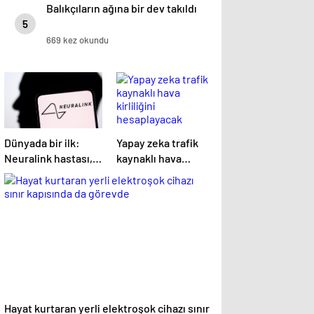
Balıkçıların ağına bir dev takıldı
5
669 kez okundu
Dünyada bir ilk:
Yapay zeka trafik
Neuralink hastası,
kaynaklı hava
beyin implantıyla ilk
kirliliğini
kez YouTube
hesaplayacak
videosu hazırladı
Hayat kurtaran yerli elektroşok cihazı sınır