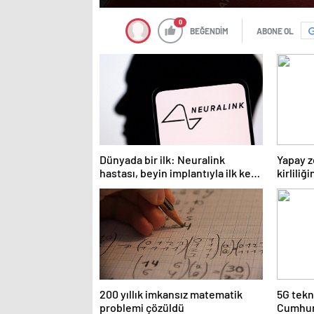
0
BEĞENDİM
ABONE OL
Dünyada bir ilk: Neuralink
Yapay z
hastası, beyin implantıyla ilk kez
kirliliğ
YouTube videosu hazırladı
200 yıllık imkansız matematik
5G tekno
problemi çözüldü
Cumhurb