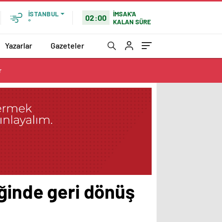
İMSAK'A
İSTANBUL
02:00
KALAN SÜRE
°
Yazarlar
Gazeteler
r
iğinde geri dönüş