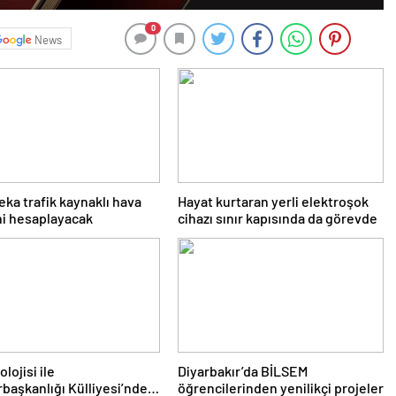
0
News
eka trafik kaynaklı hava
Hayat kurtaran yerli elektroşok
ini hesaplayacak
cihazı sınır kapısında da görevde
lojisi ile
Diyarbakır’da BİLSEM
aşkanlığı Külliyesi’ndeki
öğrencilerinden yenilikçi projeler