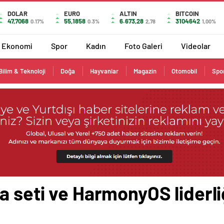
DOLAR
EURO
ALTIN
BITCOIN
47,7068
55,1858
6.673,28
3104642
0.17%
0.3%
2,78
1,00%
Ekonomi
Spor
Kadın
Foto Galeri
Videolar
Bilim & Teknoloji
Doğa
Hayvanlar
Magazin
Otomobil
Spo
a seti ve HarmonyOS liderl