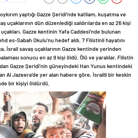
r soykırım yaptığı Gazze Şeridi’nde katliam, kuşatma ve
savaş uçaklarının dün düzenlediği saldırılarda en az 26 kişi
aş uçakları, Gazze kentinin Yafa Caddesi’nde bulunan
ehd es-Sabah Okulu’nu hedef aldı. 7 Filistinli hayatını
ıca, İsrail savaş uçaklarının Gazze kentinde yerinden
alaması sonucu en az 9 kişi öldü. Ölü ve yaralılar, Filistin
afından Gazze Şeridi’nin güneyindeki Han Yunus kentindeki
n Al Jazeera’de yer alan habere göre, İsrailli bir keskin
de bir kişiyi öldürdü.