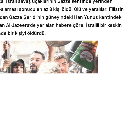
ıca, İsrail savaş uçaklarının Gazze kentinde yerinden
alaması sonucu en az 9 kişi öldü. Ölü ve yaralılar, Filistin
afından Gazze Şeridi’nin güneyindeki Han Yunus kentindeki
n Al Jazeera’de yer alan habere göre, İsrailli bir keskin
de bir kişiyi öldürdü.