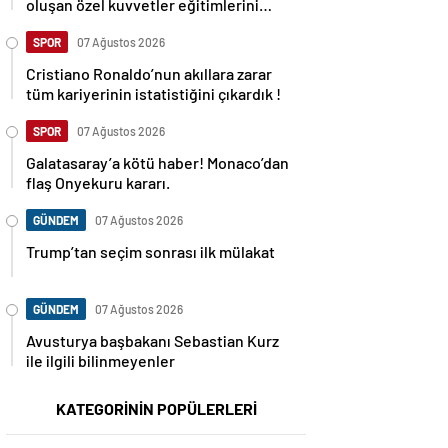
oluşan özel kuvvetler eğitimlerini
başlattı.
SPOR
07 Ağustos 2026
Cristiano Ronaldo’nun akıllara zarar
tüm kariyerinin istatistiğini çıkardık !
SPOR
07 Ağustos 2026
Galatasaray’a kötü haber! Monaco’dan
flaş Onyekuru kararı.
GÜNDEM
07 Ağustos 2026
Trump’tan seçim sonrası ilk mülakat
GÜNDEM
07 Ağustos 2026
Avusturya başbakanı Sebastian Kurz
ile ilgili bilinmeyenler
KATEGORİNİN POPÜLERLERİ