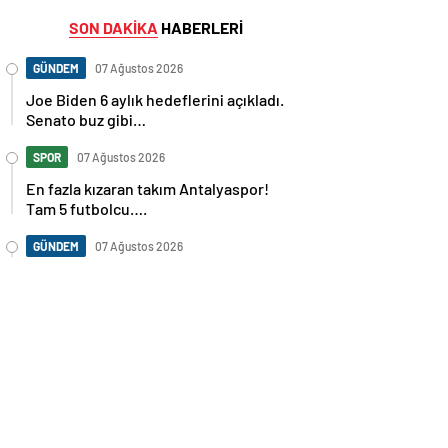
SON DAKİKA
HABERLERİ
GÜNDEM
07 Ağustos 2026
Joe Biden 6 aylık hedeflerini açıkladı.
Senato buz gibi…
SPOR
07 Ağustos 2026
En fazla kızaran takım Antalyaspor!
Tam 5 futbolcu….
GÜNDEM
07 Ağustos 2026
Norweç silahlı kuvvetleri kadınlardan
oluşan özel kuvvetler eğitimlerini
başlattı.
SPOR
07 Ağustos 2026
Cristiano Ronaldo’nun akıllara zarar
tüm kariyerinin istatistiğini çıkardık !
SPOR
07 Ağustos 2026