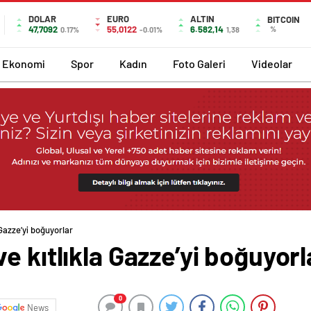
DOLAR
EURO
ALTIN
BITCOIN
47,7092
55,0122
6.582,14
%
0.17%
-0.01%
1,38
Ekonomi
Spor
Kadın
Foto Galeri
Videolar
Gazze’yi boğuyorlar
e kıtlıkla Gazze’yi boğuyorl
0
News