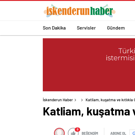
Son Dakika
Servisler
Gündem
İskenderun Haber
Katliam, kuşatma ve kıtlıkla 
Katliam, kuşatma v
0
BEĞENDİM
ABONE OL