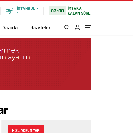
İMSAK'A
İSTANBUL
02:00
KALAN SÜRE
°
Yazarlar
Gazeteler
ar
HIZLI YORUM YAP