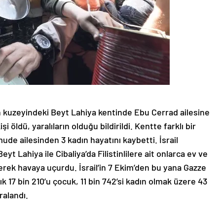
nin kuzeyindeki Beyt Lahiya kentinde Ebu Cerrad ailesine
i öldü, yaralıların olduğu bildirildi. Kentte farklı bir
de ailesinden 3 kadın hayatını kaybetti. İsrail
yt Lahiya ile Cibaliya’da Filistinlilere ait onlarca ev ve
irerek havaya uçurdu. İsrail’in 7 Ekim’den bu yana Gazze
ık 17 bin 210’u çocuk, 11 bin 742’si kadın olmak üzere 43
aralandı.