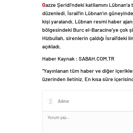
G
azze Şeridi’ndeki katliamını Lübnan’a 
düzenledi. İsrail’in Lübnan’ın güneyinde
kişi yaralandı. Lübnan resmi haber ajansı
bölgesindeki Burc el-Baracine’ye çok şid
Hizbullah, sirenlerin çaldığı İsrail’deki 
açıkladı.
Haber Kaynak : SABAH.COM.TR
“Yayınlanan tüm haber ve diğer içerikler i
üzerinden iletiniz. En kısa süre içerisin