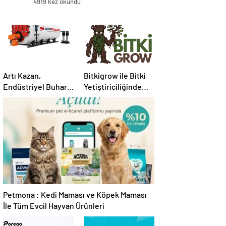
4919 kez okundu
Artı Kazan,
Bitkigrow ile Bitki
Endüstriyel Buhar
Yetiştiriciliğinde
Kazanı
Doğru Ekipman ve
Çözümleriyle
Ürün Seçimi
Üretim Tesislerine
Verimli Sistemler
Sunuyor
Petmona : Kedi Maması ve Köpek Maması
İle Tüm Evcil Hayvan Ürünleri