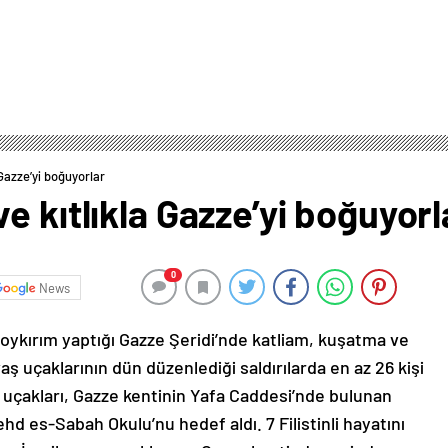
Gazze’yi boğuyorlar
e kıtlıkla Gazze’yi boğuyorl
0
News
r soykırım yaptığı Gazze Şeridi’nde katliam, kuşatma ve
savaş uçaklarının dün düzenlediği saldırılarda en az 26 kişi
aş uçakları, Gazze kentinin Yafa Caddesi’nde bulunan
ehd es-Sabah Okulu’nu hedef aldı. 7 Filistinli hayatını