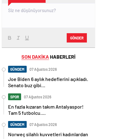
GÖNDER
SON DAKİKA
HABERLERİ
GÜNDEM
07 Ağustos 2026
Joe Biden 6 aylık hedeflerini açıkladı.
Senato buz gibi…
SPOR
07 Ağustos 2026
En fazla kızaran takım Antalyaspor!
Tam 5 futbolcu….
GÜNDEM
07 Ağustos 2026
Norweç silahlı kuvvetleri kadınlardan