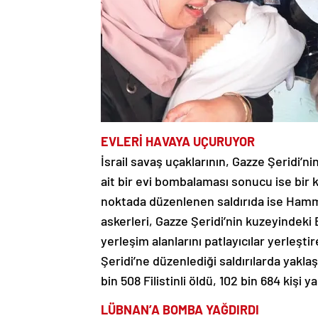
EVLERİ HAVAYA UÇURUYOR
İsrail savaş uçaklarının, Gazze Şeridi’
ait bir evi bombalaması sonucu ise bir kiş
noktada düzenlenen saldırıda ise Hammu
askerleri, Gazze Şeridi’nin kuzeyindeki Be
yerleşim alanlarını patlayıcılar yerleşt
Şeridi’ne düzenlediği saldırılarda yaklaş
bin 508 Filistinli öldü, 102 bin 684 kişi y
LÜBNAN’A BOMBA YAĞDIRDI