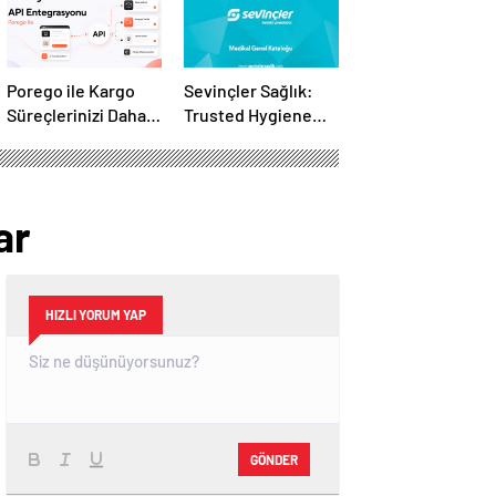
Porego ile Kargo
Sevinçler Sağlık:
Süreçlerinizi Daha
Trusted Hygiene
Kolay Yönetin
Product
Manufacturer in
Turkey
ar
HIZLI YORUM YAP
GÖNDER