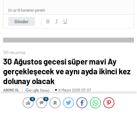
En az 10 karakter gerekli
Gönder
101 okunma
30 Ağustos gecesi süper mavi Ay
gerçekleşecek ve aynı ayda ikinci kez
dolunay olacak
9 Mayıs 2025 07:07
ABONE OL
News
0
0
0
0
REKLAM
Son derece nadir görülen ‘süper mavi Ay’ iki gece
sonra görsel ziyafet sunacak.