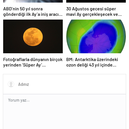
ABD’nin 50 yıl sonra
30 Ağustos gecesi süper
gönderdiği ilk Ay’a iniş aracı
mavi Ay gerçekleşecek ve
Peregrine atmosferde
aynı ayda ikinci kez dolunay
yanarak denize düştü
olacak
Fotoğraflarla dünyanın birçok
BM: Antarktika üzerindeki
yerinden ‘Süper Ay’
ozon deliği 43 yıl içinde
manzaraları
tamamen iyileşebilir