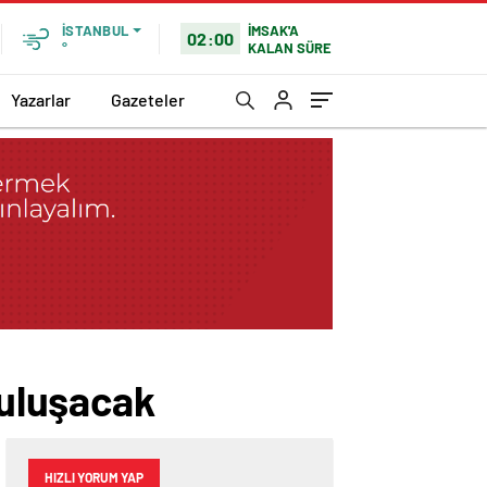
İMSAK'A
İSTANBUL
02:00
KALAN SÜRE
°
Yazarlar
Gazeteler
buluşacak
HIZLI YORUM YAP