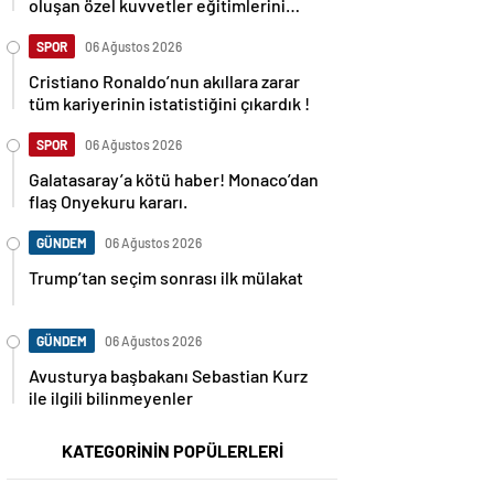
oluşan özel kuvvetler eğitimlerini
başlattı.
SPOR
06 Ağustos 2026
Cristiano Ronaldo’nun akıllara zarar
tüm kariyerinin istatistiğini çıkardık !
SPOR
06 Ağustos 2026
Galatasaray’a kötü haber! Monaco’dan
flaş Onyekuru kararı.
GÜNDEM
06 Ağustos 2026
Trump’tan seçim sonrası ilk mülakat
GÜNDEM
06 Ağustos 2026
Avusturya başbakanı Sebastian Kurz
ile ilgili bilinmeyenler
KATEGORİNİN POPÜLERLERİ