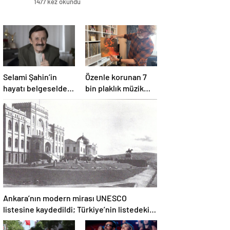
1477 kez okundu
Selami Şahin’in
Özenle korunan 7
hayatı belgeselde
bin plaklık müzik
izleyiciyle
mirası
buluşacak
Ankara’nın modern mirası UNESCO
listesine kaydedildi; Türkiye’nin listedeki
varlık sayısı 80 oldu