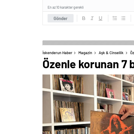
En az 10 karakter gerekli
Gönder
İskenderun Haber
Magazin
Aşk & Cinsellik
Öz
Özenle korunan 7 b