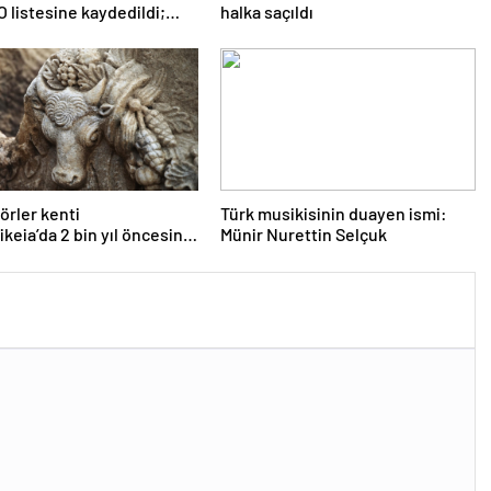
listesine kaydedildi;
halka saçıldı
nin listedeki varlık sayısı
örler kenti
Türk musikisinin duayen ismi:
ikeia’da 2 bin yıl öncesine
Münir Nurettin Selçuk
andlı lahit bulundu