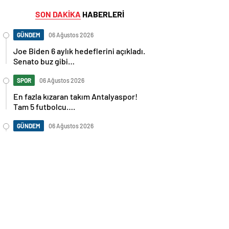
SON DAKİKA
HABERLERİ
GÜNDEM
06 Ağustos 2026
Joe Biden 6 aylık hedeflerini açıkladı.
Senato buz gibi…
SPOR
06 Ağustos 2026
En fazla kızaran takım Antalyaspor!
Tam 5 futbolcu….
GÜNDEM
06 Ağustos 2026
Norweç silahlı kuvvetleri kadınlardan
oluşan özel kuvvetler eğitimlerini
başlattı.
SPOR
06 Ağustos 2026
Cristiano Ronaldo’nun akıllara zarar
tüm kariyerinin istatistiğini çıkardık !
SPOR
06 Ağustos 2026