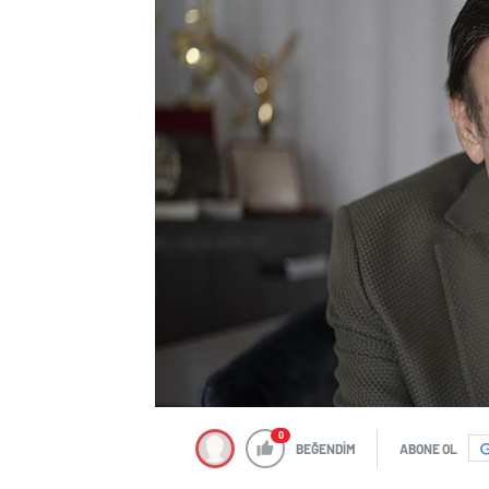
0
BEĞENDİM
ABONE OL