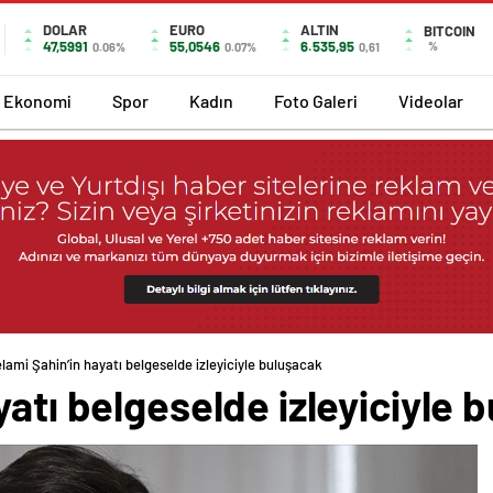
DOLAR
EURO
ALTIN
BITCOIN
47,5991
55,0546
6.535,95
%
0.06%
0.07%
0,61
Ekonomi
Spor
Kadın
Foto Galeri
Videolar
lami Şahin’in hayatı belgeselde izleyiciyle buluşacak
yatı belgeselde izleyiciyle 