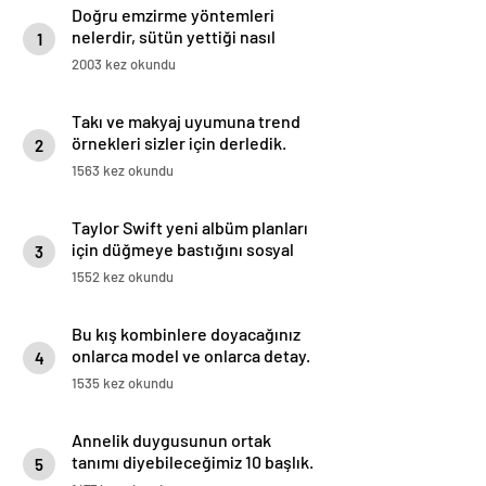
Doğru emzirme yöntemleri
nelerdir, sütün yettiği nasıl
1
anlaşılır?
2003 kez okundu
Takı ve makyaj uyumuna trend
örnekleri sizler için derledik.
2
1563 kez okundu
Taylor Swift yeni albüm planları
için düğmeye bastığını sosyal
3
medyadan duyurdu!
1552 kez okundu
Bu kış kombinlere doyacağınız
onlarca model ve onlarca detay.
4
1535 kez okundu
Annelik duygusunun ortak
tanımı diyebileceğimiz 10 başlık.
5