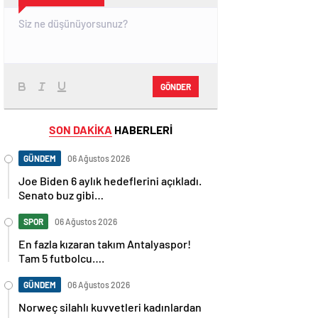
GÖNDER
SON DAKİKA
HABERLERİ
GÜNDEM
06 Ağustos 2026
Joe Biden 6 aylık hedeflerini açıkladı.
Senato buz gibi…
SPOR
06 Ağustos 2026
En fazla kızaran takım Antalyaspor!
Tam 5 futbolcu….
GÜNDEM
06 Ağustos 2026
Norweç silahlı kuvvetleri kadınlardan