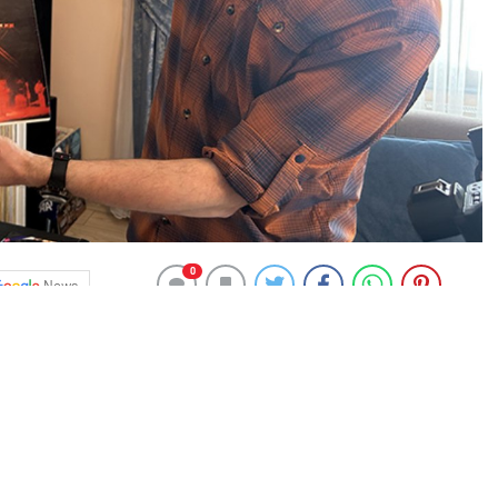
0
News
i müzik yapımcısı Naci Keklik, hayatını adeta müziğin
eşe Keklik ve adını İlhan İrem’in 1983 tarihli şarkısından
ikte yaşayan Keklik, gençlik yıllarında amcası ve
k dünyasına adım attı.