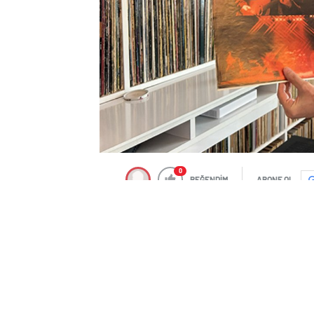
0
BEĞENDİM
ABONE OL
İstanbul Maltepe’de yaşayan 57 yaşındak
ritmine göre şekillendiriyor. Eşi Ayten N
ilhamla “Sevecen” koyduğu kedisiyle birl
mahalledeki büyüklerinin teşvikiyle pla