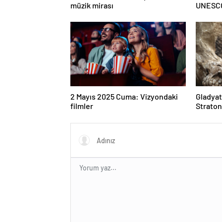
müzik mirası
UNESCO 
Türkiye’
80 oldu
2 Mayıs 2025 Cuma: Vizyondaki
Gladyat
filmler
Straton
ait girl