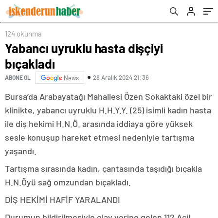
124 okunma
Yabancı uyruklu hasta dişçiyi
bıçakladı
28 Aralık 2024 21:36
ABONE OL
News
Bursa’da Arabayatağı Mahallesi Özen Sokaktaki özel bir
klinikte, yabancı uyruklu H.H.Y.Y. (25) isimli kadın hasta
ile diş hekimi H.N.Ö. arasında iddiaya göre yüksek
sesle konuşup hareket etmesi nedeniyle tartışma
yaşandı.
Tartışma sırasında kadın, çantasında taşıdığı bıçakla
H.N.Öyü sağ omzundan bıçakladı.
DİŞ HEKİMİ HAFİF YARALANDI
Durumun bildirilmesiyle olay yerine gelen 112 Acil