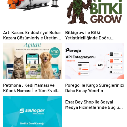
Artı Kazan, Endüstriyel Buhar
Bitkigrow ile Bitki
Kazanı Çözümleriyle Üretim
Yetiştiriciliğinde Doğru
Tesislerine Verimli Sistemler
Ekipman ve Ürün Seçimi
Sunuyor
Petmona : Kedi Maması ve
Porego ile Kargo Süreçlerinizi
Köpek Maması İle Tüm Evcil
Daha Kolay Yönetin
Hayvan Ürünleri
Esat Bey Shop ile Sosyal
Medya Hizmetlerinde Güçlü
Panel Deneyimi