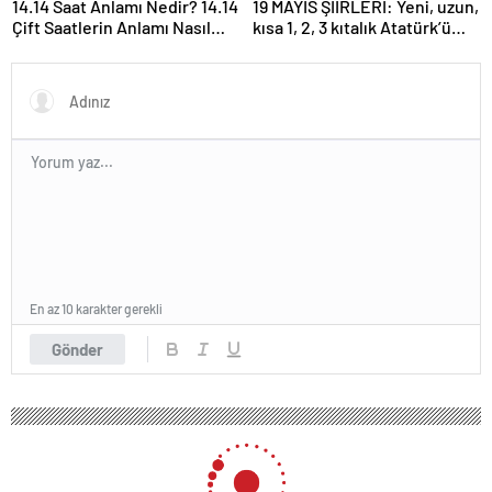
14.14 Saat Anlamı Nedir? 14.14
19 MAYIS ŞİİRLERİ: Yeni, uzun,
Çift Saatlerin Anlamı Nasıl
kısa 1, 2, 3 kıtalık Atatürk’ü
Yorumlanır?
Anma Gençlik ve Spor
Bayramı şiirleri…
En az 10 karakter gerekli
Gönder