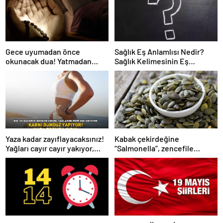
Gece uyumadan önce
Sağlık Eş Anlamlısı Nedir?
okunacak dua! Yatmadan
Sağlık Kelimesinin Eş
önce okunacak dualar!
Anlamlıları Nelerdir?
Uyumak için hangi dua?
Yaza kadar zayıflayacaksınız!
Kabak çekirdeğine
Yağları cayır cayır yakıyor,
“Salmonella”, zencefile
karnı dümdüz yapıyor! Diyet
“Bacillus cereus” nasıl
kabak çorbası tarifi ve püf
bulaşıyor?
noktaları!