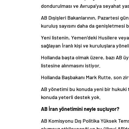
dondurulması ve Avrupa’ya seyahat ya
AB Dışişleri Bakanlarının, Pazartesi gü
kuruluş sayısını daha da genişletmesi b
Yeni listenin, Yemen’deki Husilere veya 
sağlayan İranlı kişi ve kuruluşlara yöneli
Hollanda başta olmak üzere, bazı AB üyes
listesine alınmasını istiyor.
Hollanda Başbakanı Mark Rutte, son zir
AB yönetimi bu konuda yeni bir hukuki t
konuda yeterli destek yok.
AB İran yönetimini neyle suçluyor?
AB Komisyonu Dış Politika Yüksek Temsil
olumsuz etkileyeceği ve bu ülkeyi AB’de