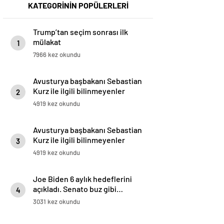
KATEGORİNİN POPÜLERLERİ
Trump’tan seçim sonrası ilk
mülakat
1
7966 kez okundu
Avusturya başbakanı Sebastian
Kurz ile ilgili bilinmeyenler
2
4919 kez okundu
Avusturya başbakanı Sebastian
Kurz ile ilgili bilinmeyenler
3
4919 kez okundu
Joe Biden 6 aylık hedeflerini
açıkladı. Senato buz gibi…
4
3031 kez okundu