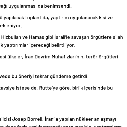
sağı uygulanması da benimsendi.
nü yapılacak toplantıda, yaptırım uygulanacak kişi ve
ekleniyor.
Hizbullah ve Hamas gibi İsrail’le savaşan örgütlere silah
k yaptırımlar içereceği belirtiliyor.
i ülkeler, İran Devrim Muhafızları’nın, terör örgütleri
vede bu öneriyi tekrar gündeme getirdi.
avsiye istese de, Rutte’ye göre, birlik içerisinde bu
cisi Josep Borrell, İran’la yapılan nükleer anlaşmayı
n daha fazla uzaklaştıracağı gerekçesiyle, yaptırımların