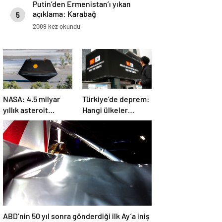
Putin’den Ermenistan’ı yıkan
açıklama: Karabağ
5
Azerbaycan’ın ayrılmaz bir
2089 kez okundu
parçasıdır!
NASA: 4.5 milyar
Türkiye’de deprem:
yıllık asteroit
Hangi ülkeler
örnekleri Dünya’ya
yardım ediyor?
getirildi; yaşamın
başlangıcına ışık
tutabilir
ABD’nin 50 yıl sonra gönderdiği ilk Ay’a iniş