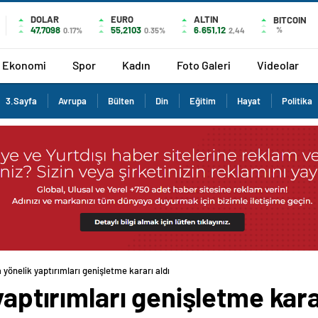
DOLAR
EURO
ALTIN
BITCOIN
47,7098
55,2103
6.651,12
%
0.17%
0.35%
2,44
Ekonomi
Spor
Kadın
Foto Galeri
Videolar
3.Sayfa
Avrupa
Bülten
Din
Eğitim
Hayat
Politika
a yönelik yaptırımları genişletme kararı aldı
yaptırımları genişletme kara