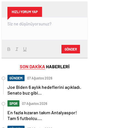
HIZLI YORUM YAP
GÖNDER
SON DAKİKA
HABERLERİ
GÜNDEM
07 Ağustos 2026
Joe Biden 6 aylık hedeflerini açıkladı.
Senato buz gibi…
SPOR
07 Ağustos 2026
En fazla kızaran takım Antalyaspor!
Tam 5 futbolcu….