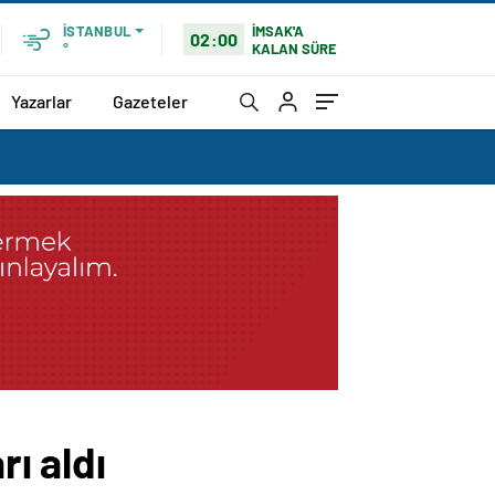
İMSAK'A
İSTANBUL
02:00
KALAN SÜRE
°
Yazarlar
Gazeteler
rı aldı