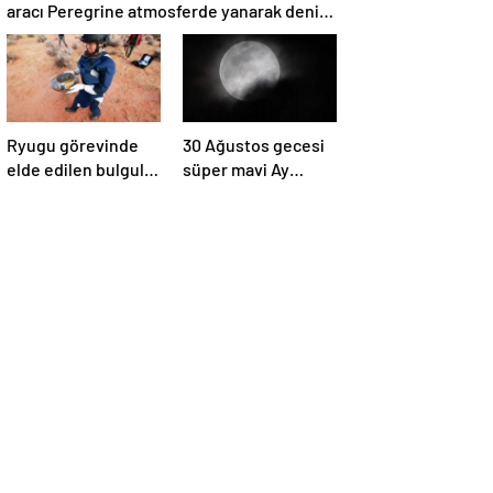
aracı Peregrine atmosferde yanarak denize
düştü
Ryugu görevinde
30 Ağustos gecesi
elde edilen bulgular
süper mavi Ay
suyun dünyaya
gerçekleşecek ve
asteroitlerce
aynı ayda ikinci kez
getirilmiş
dolunay olacak
olabileceğini
gösteriyor