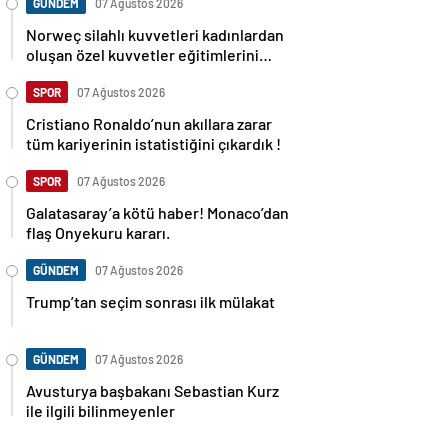
GÜNDEM
07 Ağustos 2026
Norweç silahlı kuvvetleri kadınlardan
oluşan özel kuvvetler eğitimlerini
başlattı.
SPOR
07 Ağustos 2026
Cristiano Ronaldo’nun akıllara zarar
tüm kariyerinin istatistiğini çıkardık !
SPOR
07 Ağustos 2026
Galatasaray’a kötü haber! Monaco’dan
flaş Onyekuru kararı.
GÜNDEM
07 Ağustos 2026
Trump’tan seçim sonrası ilk mülakat
GÜNDEM
07 Ağustos 2026
Avusturya başbakanı Sebastian Kurz
ile ilgili bilinmeyenler