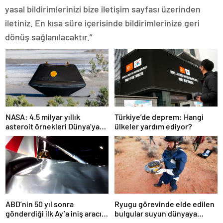
yasal bildirimlerinizi bize iletişim sayfası üzerinden
iletiniz. En kısa süre içerisinde bildirimlerinize geri
dönüş sağlanılacaktır.”
NASA: 4.5 milyar yıllık
Türkiye’de deprem: Hangi
asteroit örnekleri Dünya’ya
ülkeler yardım ediyor?
getirildi; yaşamın
başlangıcına ışık tutabilir
ABD’nin 50 yıl sonra
Ryugu görevinde elde edilen
gönderdiği ilk Ay’a iniş aracı
bulgular suyun dünyaya
Peregrine atmosferde
asteroitlerce getirilmiş