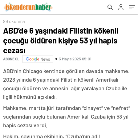
89 okunma
ABD’de 6 yaşındaki Filistin kökenli
çocuğu öldüren kişiye 53 yıl hapis
cezası
3 Mayıs 2025 05:01
ABONE OL
News
ABD’nin Chicago kentinde görülen davada mahkeme,
2023 yılında 6 yaşındaki Filistin kökenli Amerikalı
çocuğu öldüren ve annesini ağır yaralayan Czuba ile
ilgili hükmünü açıkladı.
Mahkeme, martta jüri tarafından “cinayet” ve “nefret”
suçlarından suçlu bulunan Amerikalı Czuba için 53 yıl
hapis cezası verdi.
Hakim, savunma ekibinin, “Czuba’nın adil