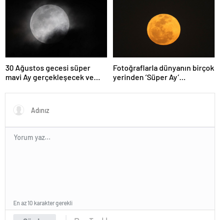
yanarak denize düştü
olabileceğini gösteriyor
30 Ağustos gecesi süper
Fotoğraflarla dünyanın birçok
mavi Ay gerçekleşecek ve
yerinden ‘Süper Ay’
aynı ayda ikinci kez dolunay
manzaraları
olacak
En az 10 karakter gerekli