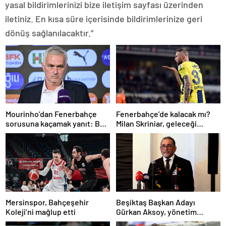
yasal bildirimlerinizi bize iletişim sayfası üzerinden
iletiniz. En kısa süre içerisinde bildirimlerinize geri
dönüş sağlanılacaktır.”
Mourinho’dan Fenerbahçe
Fenerbahçe’de kalacak mı?
sorusuna kaçamak yanıt: Bu
Milan Skriniar, geleceği
soruyu anlamadım
hakkında konuştu
Mersinspor, Bahçeşehir
Beşiktaş Başkan Adayı
Koleji’ni mağlup etti
Gürkan Aksoy, yönetim
kurulunu tanıttı