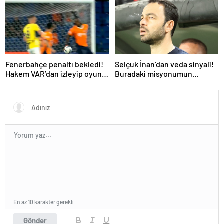
Fenerbahçe penaltı bekledi!
Selçuk İnan’dan veda sinyali!
Hakem VAR’dan izleyip oyunu
Buradaki misyonumun
sürdürdü
tamamlandığını
düşünüyorum
En az 10 karakter gerekli
Gönder