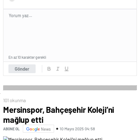
En az 10 karakter gerekli
Gönder
101 okunma
Mersinspor, Bahçeşehir Koleji’ni
mağlup etti
10 Mayıs 2025 04:58
ABONE OL
News