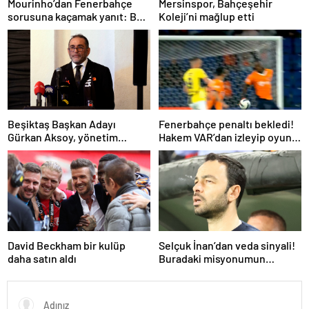
Mourinho’dan Fenerbahçe
Mersinspor, Bahçeşehir
sorusuna kaçamak yanıt: Bu
Koleji’ni mağlup etti
soruyu anlamadım
Beşiktaş Başkan Adayı
Fenerbahçe penaltı bekledi!
Gürkan Aksoy, yönetim
Hakem VAR’dan izleyip oyunu
kurulunu tanıttı
sürdürdü
David Beckham bir kulüp
Selçuk İnan’dan veda sinyali!
daha satın aldı
Buradaki misyonumun
tamamlandığını
düşünüyorum