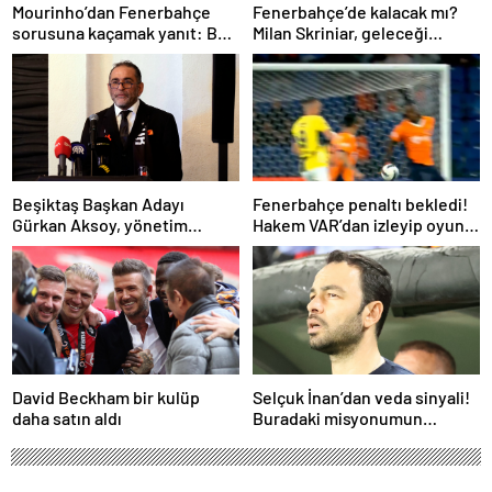
Mourinho’dan Fenerbahçe
Fenerbahçe’de kalacak mı?
sorusuna kaçamak yanıt: Bu
Milan Skriniar, geleceği
soruyu anlamadım
hakkında konuştu
Beşiktaş Başkan Adayı
Fenerbahçe penaltı bekledi!
Gürkan Aksoy, yönetim
Hakem VAR’dan izleyip oyunu
kurulunu tanıttı
sürdürdü
David Beckham bir kulüp
Selçuk İnan’dan veda sinyali!
daha satın aldı
Buradaki misyonumun
tamamlandığını
düşünüyorum