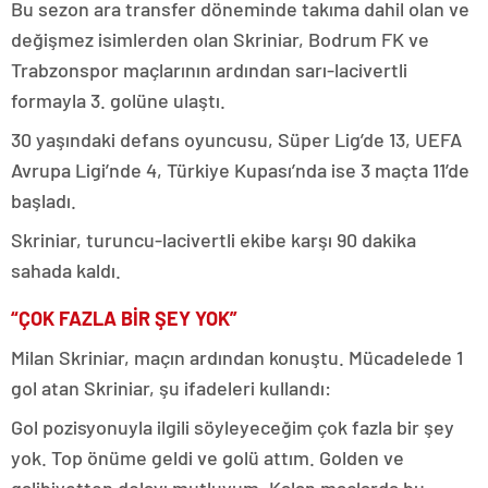
Bu sezon ara transfer döneminde takıma dahil olan ve
değişmez isimlerden olan Skriniar, Bodrum FK ve
Trabzonspor maçlarının ardından sarı-lacivertli
formayla 3. golüne ulaştı.
30 yaşındaki defans oyuncusu, Süper Lig’de 13, UEFA
Avrupa Ligi’nde 4, Türkiye Kupası’nda ise 3 maçta 11’de
başladı.
Skriniar, turuncu-lacivertli ekibe karşı 90 dakika
sahada kaldı.
“ÇOK FAZLA BİR ŞEY YOK”
Milan Skriniar, maçın ardından konuştu. Mücadelede 1
gol atan Skriniar, şu ifadeleri kullandı:
Gol pozisyonuyla ilgili söyleyeceğim çok fazla bir şey
yok. Top önüme geldi ve golü attım. Golden ve
galibiyetten dolayı mutluyum. Kalan maçlarda bu