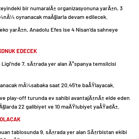
yindeki bir numaralÄ± organizasyonuna yarÄ±n, 3
¼nÃ¼ oynanacak maÃ§larla devam edilecek.
ko yarÄ±n, Anadolu Efes ise 4 Nisan’da sahneye
 KONUK EDECEK
igi’nde 7. sÄ±rada yer alan Ä°spanya temsilcisi
ynanacak mÃ¼sabaka saat 20.45’te baÅŸlayacak.
ve play-off turunda ev sahibi avantajÄ±nÄ± elde eden
Ã§larda 22 galibiyet ve 10 maÄŸlubiyet yaÅŸadÄ±.
K OLACAK
an tablosunda 9. sÄ±rada yer alan SÄ±rbistan ekibi