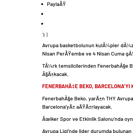
PaylaÅŸ
‘); }
Avrupa basketbolunun kulÃ¼pler dÃ¼ze
Nisan PerÅŸembe ve 4 Nisan Cuma gÃ
TÃ¼rk temsilcilerinden FenerbahÃ§e Be
Ã§Ä±kacak.
FENERBAHÃ‡E BEKO, BARCELONA’YI
FenerbahÃ§e Beko, yarÄ±n THY Avrupa L
Barcelona’yÄ± aÄŸÄ±rlayacak.
Ãœlker Spor ve Etkinlik Salonu’nda o
Avrupa Ligi’nde lider durumda bulunan 