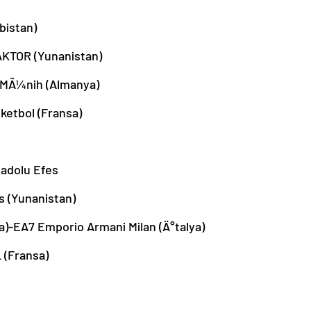
bistan)
AKTOR (Yunanistan)
n MÃ¼nih (Almanya)
ketbol (Fransa)
nadolu Efes
s (Yunanistan)
a)-EA7 Emporio Armani Milan (Ä°talya)
 (Fransa)