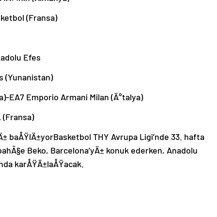
ketbol (Fransa)
nadolu Efes
s (Yunanistan)
a)-EA7 Emporio Armani Milan (Ä°talya)
 (Fransa)
Ä± baÅŸlÄ±yorBasketbol THY Avrupa Ligi’nde 33. hafta
ahÃ§e Beko, Barcelona’yÄ± konuk ederken, Anadolu
anda karÅŸÄ±laÅŸacak.