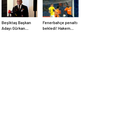
Beşiktaş Başkan
Fenerbahçe penaltı
Adayı Gürkan
bekledi! Hakem
Aksoy, yönetim
VAR’dan izleyip
kurulunu tanıttı
oyunu sürdürdü