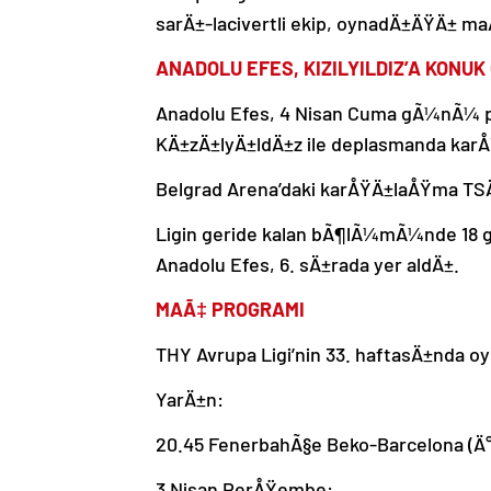
sarÄ±-lacivertli ekip, oynadÄ±ÄŸÄ± ma
ANADOLU EFES, KIZILYILDIZ’A KONU
Anadolu Efes, 4 Nisan Cuma gÃ¼nÃ¼ pu
KÄ±zÄ±lyÄ±ldÄ±z ile deplasmanda kar
Belgrad Arena’daki karÅŸÄ±laÅŸma TSÄ
Ligin geride kalan bÃ¶lÃ¼mÃ¼nde 18 ga
Anadolu Efes, 6. sÄ±rada yer aldÄ±.
MAÃ‡ PROGRAMI
THY Avrupa Ligi’nin 33. haftasÄ±nda
YarÄ±n:
20.45 FenerbahÃ§e Beko-Barcelona (Ä
3 Nisan PerÅŸembe: