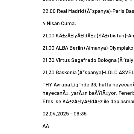
22.00 Real Madrid (Ä°spanya)-Paris Bas
4 Nisan Cuma:
21.00 KÄ±zÄ±lyÄ±ldÄ±z (SÄ±rbistan)-A
21.00 ALBA Berlin (Almanya)-Olympiako
21.30 Virtus Segafredo Bologna (Ä°taly
21.30 Baskonia (Ä°spanya)-LDLC ASVEL
THY Avrupa Ligi’nde 33. hafta heyecan
heyecanÄ±, yarÄ±n baÅŸlÄ±yor. Fenerb
Efes ise KÄ±zÄ±lyÄ±ldÄ±z ile deplasm
02.04.2025 – 09:35
AA