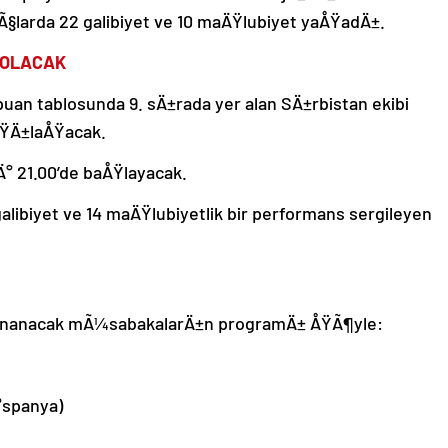
Ã§larda 22 galibiyet ve 10 maÄŸlubiyet yaÅŸadÄ±.
K OLACAK
an tablosunda 9. sÄ±rada yer alan SÄ±rbistan ekibi
ÅŸÄ±laÅŸacak.
° 21.00’de baÅŸlayacak.
libiyet ve 14 maÄŸlubiyetlik bir performans sergileyen
 oynanacak mÃ¼sabakalarÄ±n programÄ± ÅŸÃ¶yle:
°spanya)