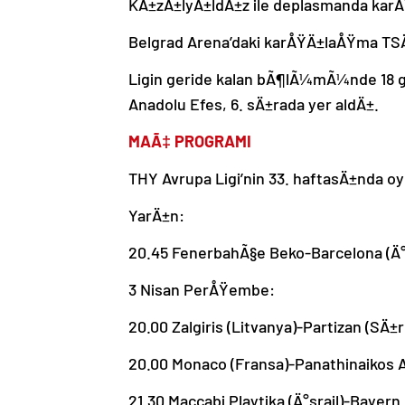
KÄ±zÄ±lyÄ±ldÄ±z ile deplasmanda kar
Belgrad Arena’daki karÅŸÄ±laÅŸma TSÄ
Ligin geride kalan bÃ¶lÃ¼mÃ¼nde 18 ga
Anadolu Efes, 6. sÄ±rada yer aldÄ±.
MAÃ‡ PROGRAMI
THY Avrupa Ligi’nin 33. haftasÄ±nda
YarÄ±n:
20.45 FenerbahÃ§e Beko-Barcelona (Ä
3 Nisan PerÅŸembe:
20.00 Zalgiris (Litvanya)-Partizan (SÄ±r
20.00 Monaco (Fransa)-Panathinaikos 
21.30 Maccabi Playtika (Ä°srail)-Bayer