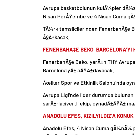
Avrupa basketbolunun kulÃ¼pler dÃ¼ze
Nisan PerÅŸembe ve 4 Nisan Cuma gÃ
TÃ¼rk temsilcilerinden FenerbahÃ§e Be
Ã§Ä±kacak.
FENERBAHÃ‡E BEKO, BARCELONA’YI
FenerbahÃ§e Beko, yarÄ±n THY Avrupa L
Barcelona’yÄ± aÄŸÄ±rlayacak.
Ãœlker Spor ve Etkinlik Salonu’nda o
Avrupa Ligi’nde lider durumda bulunan 
sarÄ±-lacivertli ekip, oynadÄ±ÄŸÄ± ma
ANADOLU EFES, KIZILYILDIZ’A KONU
Anadolu Efes, 4 Nisan Cuma gÃ¼nÃ¼ pu