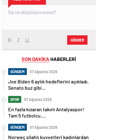
GÖNDER
SON DAKİKA
HABERLERİ
GÜNDEM
07 Ağustos 2026
Joe Biden 6 aylık hedeflerini açıkladı.
Senato buz gibi…
SPOR
07 Ağustos 2026
En fazla kızaran takım Antalyaspor!
Tam 5 futbolcu….
GÜNDEM
07 Ağustos 2026
Norweç silahlı kuvvetleri kadınlardan