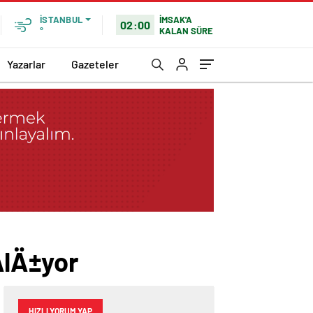
İMSAK'A
İSTANBUL
02:00
KALAN SÜRE
°
Yazarlar
Gazeteler
lÄ±yor
HIZLI YORUM YAP