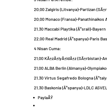
20.00 Zalgiris (Litvanya)-Partizan (SÄ±r
20.00 Monaco (Fransa)-Panathinaikos 
21.30 Maccabi Playtika (Ä°srail)-Bayer
22.00 Real Madrid (Ä°spanya)-Paris Bas
4 Nisan Cuma:
21.00 KÄ±zÄ±lyÄ±ldÄ±z (SÄ±rbistan)-A
21.00 ALBA Berlin (Almanya)-Olympiako
21.30 Virtus Segafredo Bologna (Ä°taly
21.30 Baskonia (Ä°spanya)-LDLC ASVEL
PaylaÅŸ