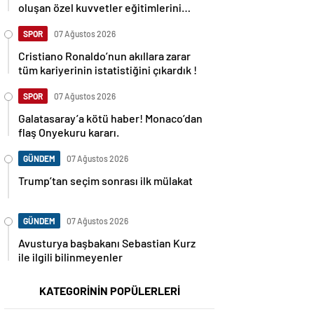
oluşan özel kuvvetler eğitimlerini
başlattı.
SPOR
07 Ağustos 2026
Cristiano Ronaldo’nun akıllara zarar
tüm kariyerinin istatistiğini çıkardık !
SPOR
07 Ağustos 2026
Galatasaray’a kötü haber! Monaco’dan
flaş Onyekuru kararı.
GÜNDEM
07 Ağustos 2026
Trump’tan seçim sonrası ilk mülakat
GÜNDEM
07 Ağustos 2026
Avusturya başbakanı Sebastian Kurz
ile ilgili bilinmeyenler
KATEGORİNİN POPÜLERLERİ