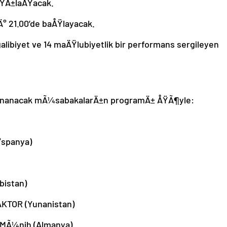
ÅŸÄ±laÅŸacak.
° 21.00’de baÅŸlayacak.
libiyet ve 14 maÄŸlubiyetlik bir performans sergileyen
 oynanacak mÃ¼sabakalarÄ±n programÄ± ÅŸÃ¶yle:
°spanya)
bistan)
AKTOR (Yunanistan)
n MÃ¼nih (Almanya)