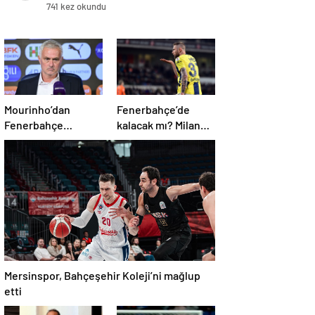
741 kez okundu
Mourinho’dan
Fenerbahçe’de
Fenerbahçe
kalacak mı? Milan
sorusuna kaçamak
Skriniar, geleceği
yanıt: Bu soruyu
hakkında konuştu
anlamadım
Mersinspor, Bahçeşehir Koleji’ni mağlup
etti