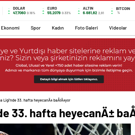
DOLAR
EURO
ALTIN
BITCOIN
47,7060
55,2079
6.681,82
%
0.16%
0.33%
2,91
Ekonomi
Spor
Kadın
Foto Galeri
Videolar
a Ligi’nde 33. hafta heyecanÄ± baÅlÄ±yor
de 33. hafta heyecanÄ± baÅ