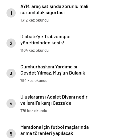
AYM, araç satışında zorunlu mali
sorumluluk sigortası
1
düzenlemesini iptal etti
1312 kez okundu
Diabate’ye Trabzonspor
yönetiminden kesik! .
2
1104 kez okundu
Cumhurbaşkanı Yardımcısı
Cevdet Yılmaz, Muş’un Bulanık
3
ilçesinde halka hitap etti
784 kez okundu
Uluslararası Adalet Divanı nedir
ve İsrail’e karşı Gazze’de
4
soykırım davası neden bu
776 kez okundu
mahkemede görülecek?
Maradona için futbol maçlarında
anma törenleri yapılacak
5