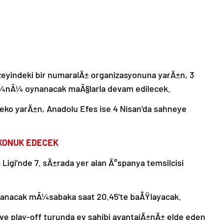
yindeki bir numaralÄ± organizasyonuna yarÄ±n, 3
¼nÃ¼ oynanacak maÃ§larla devam edilecek.
ko yarÄ±n, Anadolu Efes ise 4 Nisan’da sahneye
 KONUK EDECEK
igi’nde 7. sÄ±rada yer alan Ä°spanya temsilcisi
ynanacak mÃ¼sabaka saat 20.45’te baÅŸlayacak.
ve play-off turunda ev sahibi avantajÄ±nÄ± elde eden